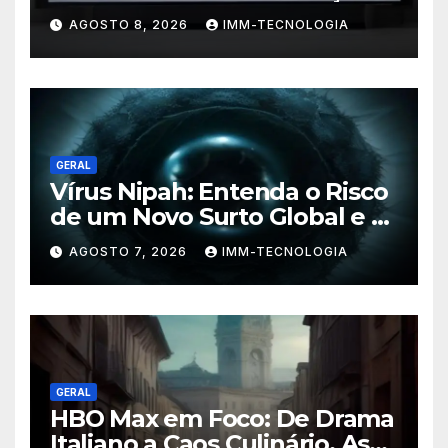
Nova Plataforma de
AGOSTO 8, 2026
IMM-TECNOLOGIA
Streaming com TV ao Vivo e
Conteúdo On-Demand
GERAL
Vírus Nipah: Entenda o Risco
de um Novo Surto Global e a
Preocupação dos
AGOSTO 7, 2026
IMM-TECNOLOGIA
Especialistas
GERAL
HBO Max em Foco: De Drama
Italiano a Caos Culinário, As