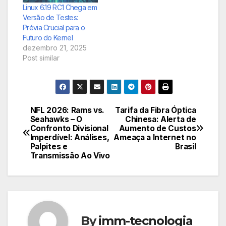
como
Linux 6.19 RC1 Chega em
vulnerabilidades
Versão de Testes:
antigas, se não forem
Prévia Crucial para o
devidamente
Futuro do Kernel
monitoradas, podem
dezembro 21, 2025
ser a porta de entrada
Post similar
para ataques digitais…
NFL 2026: Rams vs.
Tarifa da Fibra Óptica
Navegação
Seahawks – O
Chinesa: Alerta de
Confronto Divisional
Aumento de Custos
de
Imperdível: Análises,
Ameaça a Internet no
Palpites e
Brasil
Post
Transmissão Ao Vivo
By
imm-tecnologia