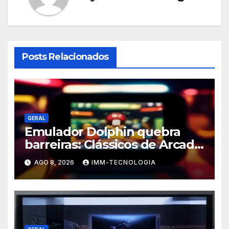
Posts Relacionados
GERAL
Emulador Dolphin quebra
barreiras: Clássicos de Arcade
da Triforce agora no seu PC e
AGO 8, 2026
IMM-TECNOLOGIA
Android!