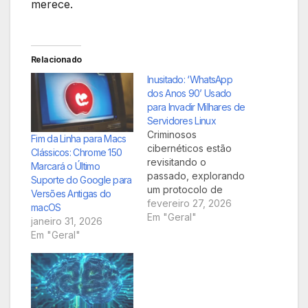
merece.
Relacionado
Inusitado: ‘WhatsApp
dos Anos 90’ Usado
para Invadir Milhares de
Servidores Linux
Criminosos
Fim da Linha para Macs
cibernéticos estão
Clássicos: Chrome 150
revisitando o
Marcará o Último
passado, explorando
Suporte do Google para
um protocolo de
Versões Antigas do
comunicação da
fevereiro 27, 2026
macOS
década de 90 – o
Em "Geral"
janeiro 31, 2026
Internet Relay Chat
Em "Geral"
(IRC) – para
comprometer
surpreendentes 7 mil
servidores Linux. Esta
tática insólita ressalta