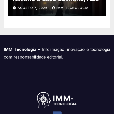
Novidades Imperdíveis da
AGOSTO 7, 2026
IMM-TECNOLOGIA
Semana (16 a 22 de Fevereiro)
IMM Tecnologia
– Informação, inovação e tecnologia
com responsabilidade editorial.