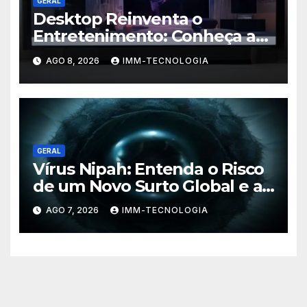
GERAL
Desktop Reinventa o
Entretenimento: Conheça a
Nova Plataforma de
AGO 8, 2026
IMM-TECNOLOGIA
Streaming com TV ao Vivo e
Conteúdo On-Demand
GERAL
Vírus Nipah: Entenda o Risco
de um Novo Surto Global e a
Preocupação dos
AGO 7, 2026
IMM-TECNOLOGIA
Especialistas