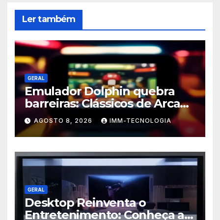
Ler também
GERAL
Emulador Dolphin quebra
barreiras: Clássicos de Arcade
da Triforce agora no seu PC e
AGOSTO 8, 2026
IMM-TECNOLOGIA
Android!
GERAL
Desktop Reinventa o
Entretenimento: Conheça a