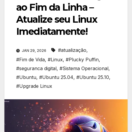
ao Fim da Linha –
Atualize seu Linux
Imediatamente!
#atualização
,
JAN 29, 2026
#Fim de Vida
,
#Linux
,
#Plucky Puffin
,
#seguranca digital
,
#Sistema Operacional
,
#Ubuntu
,
#Ubuntu 25.04
,
#Ubuntu 25.10
,
#Upgrade Linux