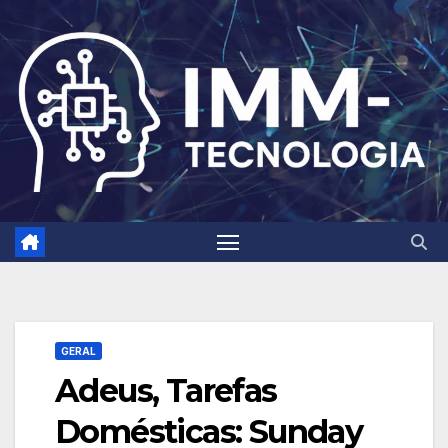
Skip
to
content
GERAL
Adeus, Tarefas
Domésticas: Sunday