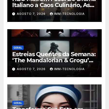
Italiano a Caos Culinário, As
Novidades Imperdíveis da
AGOSTO 7, 2026
IMM-TECNOLOGIA
Semana (16 a 22 de Fevereiro)
GERAL
Estreias Quentes da Semana:
‘The Mandalorian & Grogu’
Anunciado e Outros
AGOSTO 7, 2026
IMM-TECNOLOGIA
Lançamentos Imperdíveis!
GERAL