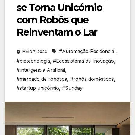
se Torna Unicórnio
com Robôs que
Reinventam o Lar
#Automação Residencial
,
MAIO 7, 2026
#biotecnologia
,
#Ecossistema de Inovação
,
#Inteligência Artificial
,
#mercado de robótica
,
#robôs domésticos
,
#startup unicórnio
,
#Sunday