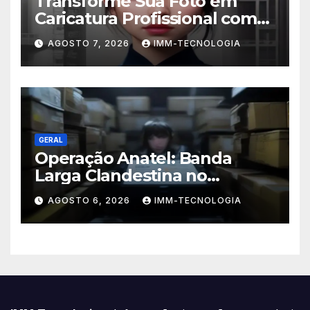
Transforme Sua Foto em
Caricatura Profissional com
ChatGPT: A Nova Trend
AGOSTO 7, 2026
IMM-TECNOLOGIA
Digital Explicada
GERAL
Operação Anatel: Banda
Larga Clandestina no
Sudeste Sofre Grande Golpe
AGOSTO 6, 2026
IMM-TECNOLOGIA
com Apreensão de R$ 24 Mil
em Equipamentos