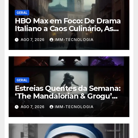
GERAL
HBO Max em Foco: De Drama
Italiano a Caos Culinário, As
Novidades Imperdíveis da
AGO 7, 2026
IMM-TECNOLOGIA
Semana (16 a 22 de Fevereiro)
GERAL
Estreias Quentes da Semana:
‘The Mandalorian & Grogu’
Anunciado e Outros
AGO 7, 2026
IMM-TECNOLOGIA
Lançamentos Imperdíveis!