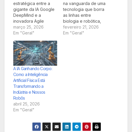
estratégica entre a
na vanguarda de uma
gigante da IA Google
tecnologia que borra
DeepMind e a
as linhas entre
inovadora Agile
biologia e robótica,
Robots promete
março 25, 2026
transformando
fevereiro 21, 2026
redefinir a interação
Em "Geral"
pombos em veículos
Em "Geral"
humano-máquina. Ao
controlados
integrar os avançados
remotamente através
modelos de
de eletrodos
inteligência artificial
cerebrais. A iniciativa,
do Google, como o
embora promissora
Gemini, nos robôs da
para missões de
A IA Ganhando Corpo:
Agile, o objetivo é
inspeção e resgate,
Como a Inteligência
equipá-los com uma
acende um debate
Artificial Física Está
inteligência tátil sem
urgente sobre ética
Transformando a
precedentes, abrindo
animal e as
Indústria e Nossos
caminho para…
implicações de
Robôs
segurança no…
abril 25, 2026
Em "Geral"