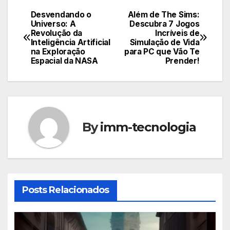
Desvendando o
Além de The Sims:
Navegação
Universo: A
Descubra 7 Jogos
Revolução da
Incríveis de
de
Inteligência Artificial
Simulação de Vida
na Exploração
para PC que Vão Te
Post
Espacial da NASA
Prender!
By
imm-tecnologia
Posts Relacionados