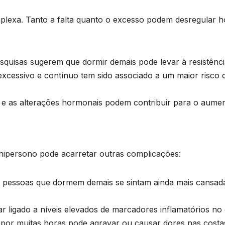
plexa. Tanto a falta quanto o excesso podem desregular h
quisas sugerem que dormir demais pode levar à resistência
cessivo e contínuo tem sido associado a um maior risco d
 e as alterações hormonais podem contribuir para o aumen
 hipersono pode acarretar outras complicações:
essoas que dormem demais se sintam ainda mais cansadas 
 ligado a níveis elevados de marcadores inflamatórios no
r muitas horas pode agravar ou causar dores nas costas