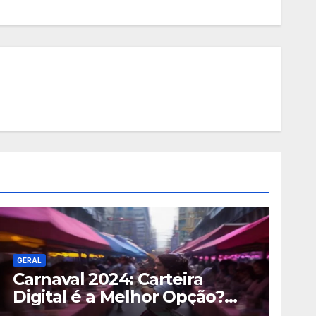
GERAL
Carnaval 2024: Carteira
Digital é a Melhor Opção?
Guia Completo de Segurança