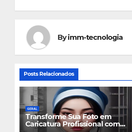
de
Post
By
imm-tecnologia
Posts Relacionados
GERAL
Transforme Sua Foto em
Caricatura Profissional com
ChatGPT: A Nova Trend