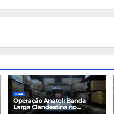
GERAL
Operação Anatel: Banda
Larga Clandestina no
Sudeste Sofre Grande Golpe