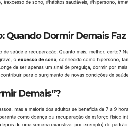
e
,
#excesso de sono
,
#hábitos saudáveis
,
#hipersono
,
#met
o: Quando Dormir Demais Faz
imo de saúde e recuperação. Quanto mais, melhor, certo? 
grave, o
excesso de sono
, conhecido como hipersono, ta
onge de ser apenas um sinal de preguiça, dormir por mai
o contribuir para o surgimento de novas condições de saúde
ormir Demais”?
ssoa, mas a maioria dos adultos se beneficia de 7 a 9 hor
parente como doença ou recuperação de esforço físico int
 (depois de uma semana exaustiva, por exemplo) do padrão