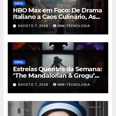
GERAL
HBO Max em Foco: De Drama
Italiano a Caos Culinário, As
Novidades Imperdíveis da
AGOSTO 7, 2026
IMM-TECNOLOGIA
Semana (16 a 22 de Fevereiro)
GERAL
Estreias Quentes da Semana:
‘The Mandalorian & Grogu’
Anunciado e Outros
AGOSTO 7, 2026
IMM-TECNOLOGIA
Lançamentos Imperdíveis!