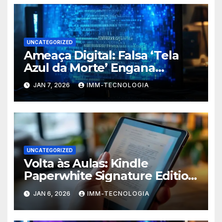
UNCATEGORIZED
Ameaça Digital: Falsa ‘Tela
Azul da Morte’ Engana
Usuários do Windows e
JAN 7, 2026
IMM-TECNOLOGIA
Espalha Malware
UNCATEGORIZED
Volta às Aulas: Kindle
Paperwhite Signature Edition
com Desconto Imperdível
JAN 6, 2026
IMM-TECNOLOGIA
para Turbinar Seus Estudos!