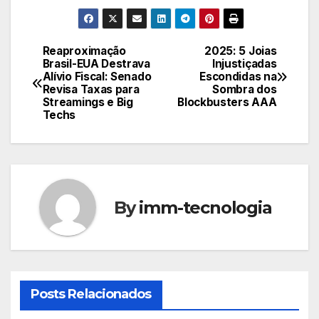
Reaproximação
2025: 5 Joias
Navegação
Brasil-EUA Destrava
Injustiçadas
Alívio Fiscal: Senado
Escondidas na
de
Revisa Taxas para
Sombra dos
Streamings e Big
Blockbusters AAA
Post
Techs
By
imm-tecnologia
Posts Relacionados