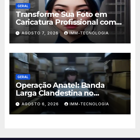
GERAL
Transforme Sua Foto em
Caricatura Profissional com
ChatGPT: A Nova Trend
AGOSTO 7, 2026
IMM-TECNOLOGIA
Digital Explicada
GERAL
Operação Anatel: Banda
Larga Clandestina no
Sudeste Sofre Grande Golpe
AGOSTO 6, 2026
IMM-TECNOLOGIA
com Apreensão de R$ 24 Mil
em Equipamentos