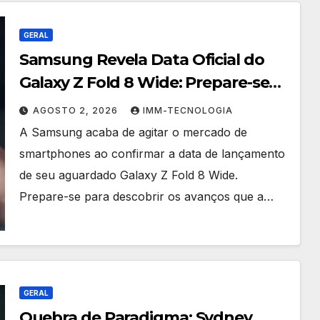
GERAL
Samsung Revela Data Oficial do
Galaxy Z Fold 8 Wide: Prepare-se
para o Próximo Salto em
AGOSTO 2, 2026
IMM-TECNOLOGIA
Dobráveis!
A Samsung acaba de agitar o mercado de
smartphones ao confirmar a data de lançamento
de seu aguardado Galaxy Z Fold 8 Wide.
Prepare-se para descobrir os avanços que a…
GERAL
Quebra de Paradigma: Sydney