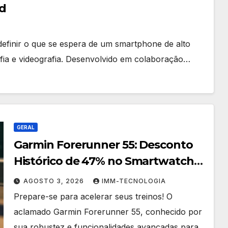
d
efinir o que se espera de um smartphone de alto
ia e videografia. Desenvolvido em colaboração…
GERAL
Garmin Forerunner 55: Desconto
Histórico de 47% no Smartwatch
Essencial para Corredores!
AGOSTO 3, 2026
IMM-TECNOLOGIA
Prepare-se para acelerar seus treinos! O
aclamado Garmin Forerunner 55, conhecido por
sua robustez e funcionalidades avançadas para