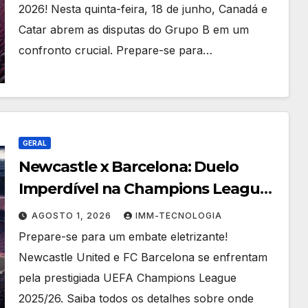
2026! Nesta quinta-feira, 18 de junho, Canadá e
Catar abrem as disputas do Grupo B em um
confronto crucial. Prepare-se para…
GERAL
Newcastle x Barcelona: Duelo
Imperdível na Champions League
2025/26 – Onde Assistir, Horário e
AGOSTO 1, 2026
IMM-TECNOLOGIA
Prováveis Escalações
Prepare-se para um embate eletrizante!
Newcastle United e FC Barcelona se enfrentam
pela prestigiada UEFA Champions League
2025/26. Saiba todos os detalhes sobre onde