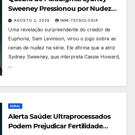
Sweeney Pressionou por Nudez
em Euphoria, Revela Criador da
AGOSTO 2, 2026
IMM-TECNOLOGIA
Série
Uma revelação surpreendente do criador de
Euphoria, Sam Levinson, virou o jogo sobre as
cenas de nudez na série. Ele afirma que a atriz
Sydney Sweeney, que interpreta Cassie Howard,
…
GERAL
Alerta Saúde: Ultraprocessados
Podem Prejudicar Fertilidade