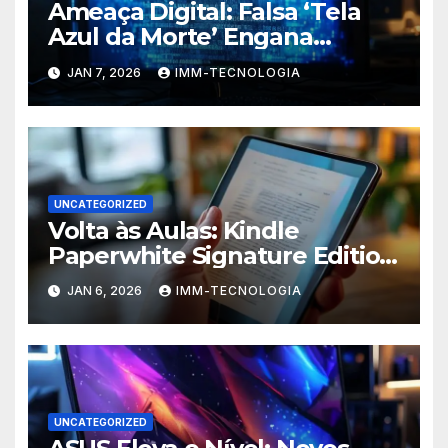
Ameaça Digital: Falsa ‘Tela
Azul da Morte’ Engana
Usuários do Windows e
JAN 7, 2026
IMM-TECNOLOGIA
Espalha Malware
UNCATEGORIZED
Volta às Aulas: Kindle
Paperwhite Signature Edition
com Desconto Imperdível
JAN 6, 2026
IMM-TECNOLOGIA
para Turbinar Seus Estudos!
UNCATEGORIZED