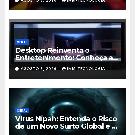
AGOSTO 8, 2026
IMM-TECNOLOGIA
Android!
GERAL
Desktop Reinventa o
Entretenimento: Conheça a
Nova Plataforma de
AGOSTO 8, 2026
IMM-TECNOLOGIA
Streaming com TV ao Vivo e
Conteúdo On-Demand
GERAL
Vírus Nipah: Entenda o Risco
de um Novo Surto Global e a
Preocupação dos