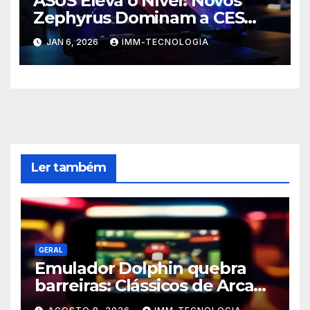
ASUS Eleva o Nível: Novos
Zephyrus Dominam a CES
2026 com Inovação, Poder e
JAN 6, 2026
IMM-TECNOLOGIA
IA de Ponta
Ler também
GERAL
Emulador Dolphin quebra
barreiras: Clássicos de Arcade
da Triforce agora no seu PC e