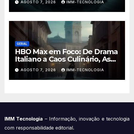
AGOSTO 7, 2026
IMM-TECNOLOGIA
Especialistas
GERAL
HBO Max em Foco: De Drama
Italiano a Caos Culinário, As
Novidades Imperdíveis da
AGOSTO 7, 2026
IMM-TECNOLOGIA
Semana (16 a 22 de Fevereiro)
IMM Tecnologia
– Informação, inovação e tecnologia
com responsabilidade editorial.