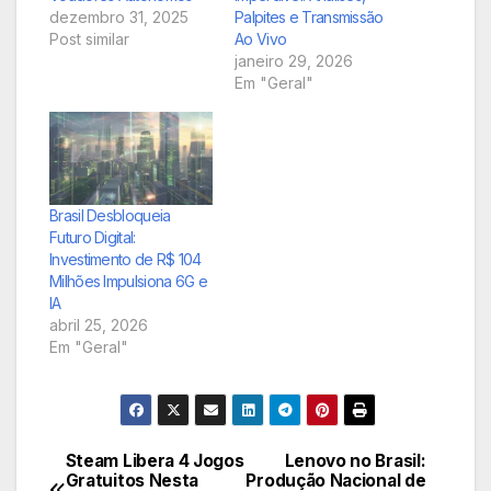
dezembro 31, 2025
Palpites e Transmissão
Post similar
Ao Vivo
janeiro 29, 2026
Em "Geral"
Brasil Desbloqueia
Futuro Digital:
Investimento de R$ 104
Milhões Impulsiona 6G e
IA
abril 25, 2026
Em "Geral"
Steam Libera 4 Jogos
Lenovo no Brasil:
Navegação
Gratuitos Nesta
Produção Nacional de