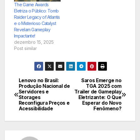
excelência e
The Game Awards
reconhecimento no
Eletriza o Público: Tomb
cenário global de
Raider Legacy of Atlantis
jogos eletrônicos.
e o Misterioso Catalyst
Revelam Gameplay
Impactante!
dezembro 15, 2025
Post similar
Lenovo no Brasil:
Saros Emerge no
Navegação
Produção Nacional de
TGA 2025 com
Servidores e
Trailer de Gameplay
de
Storages
Eletrizante: O Que
Reconfigura Preços e
Esperar do Novo
Post
Acessibilidade
Fenômeno?