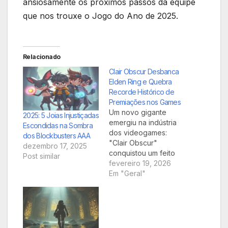
ansiosamente os próximos passos da equipe
que nos trouxe o Jogo do Ano de 2025.
Relacionado
Clair Obscur Desbanca
Elden Ring e Quebra
Recorde Histórico de
Premiações nos Games
Um novo gigante
2025: 5 Joias Injustiçadas
emergiu na indústria
Escondidas na Sombra
dos videogames:
dos Blockbusters AAA
"Clair Obscur"
dezembro 17, 2025
conquistou um feito
Post similar
inédito, superando o
fevereiro 19, 2026
aclamado "Elden
Em "Geral"
Ring" e tornando-se o
jogo mais premiado
de todos os tempos.
Esta vitória redefine o
patamar de