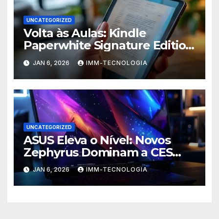
UNCATEGORIZED
Volta às Aulas: Kindle
Paperwhite Signature Edition
com Desconto Imperdível
JAN 6, 2026
IMM-TECNOLOGIA
para Turbinar Seus Estudos!
UNCATEGORIZED
ASUS Eleva o Nível: Novos
Zephyrus Dominam a CES
2026 com Inovação, Poder e
JAN 6, 2026
IMM-TECNOLOGIA
IA de Ponta