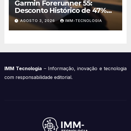
Garmin Forerunner 55:
Desconto Histórico de 47%
no Smartwatch Essencial
AGOSTO 3, 2026
IMM-TECNOLOGIA
para Corredores!
IMM Tecnologia
– Informação, inovação e tecnologia
com responsabilidade editorial.