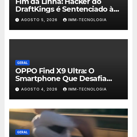
Fim da Linha: Hacker do
DraftKings é Sentenciado à
Prisão por Esquema
AGOSTO 5, 2026
IMM-TECNOLOGIA
Milionário de Contas
Roubadas
GERAL
OPPO Find X9 Ultra: O
Smartphone Que Desafia
Câmeras Profissionais com
AGOSTO 4, 2026
IMM-TECNOLOGIA
200MP e Tecnologia
Hasselblad
GERAL