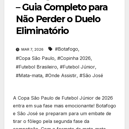
– Guia Completo para
Não Perder o Duelo
Eliminatório
#Botafogo
,
MAR 7, 2026
#Copa São Paulo
,
#Copinha 2026
,
#Futebol Brasileiro
,
#Futebol Júnior
,
#Mata-mata
,
#Onde Assistir
,
#São José
A Copa São Paulo de Futebol Júnior de 2026
entra em sua fase mais emocionante! Botafogo
e São José se preparam para um embate de
tirar o fôlego pela segunda fase da
competição. Com o formato de mata-mata,