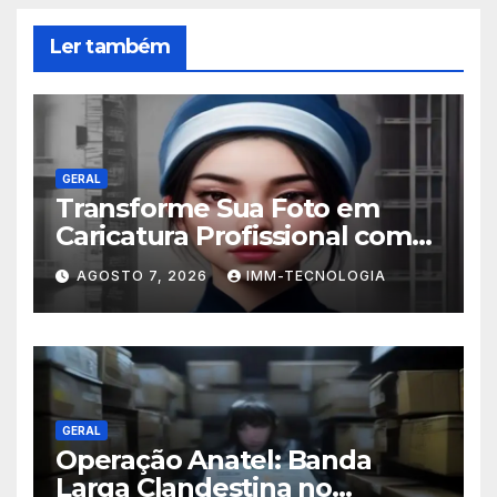
Ler também
GERAL
Transforme Sua Foto em
Caricatura Profissional com
ChatGPT: A Nova Trend
AGOSTO 7, 2026
IMM-TECNOLOGIA
Digital Explicada
GERAL
Operação Anatel: Banda
Larga Clandestina no