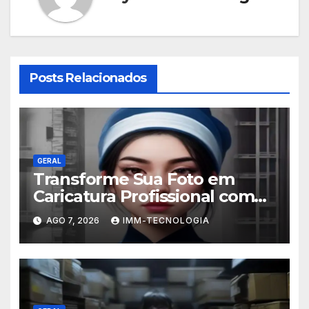
Posts Relacionados
GERAL
Transforme Sua Foto em
Caricatura Profissional com
ChatGPT: A Nova Trend
AGO 7, 2026
IMM-TECNOLOGIA
Digital Explicada