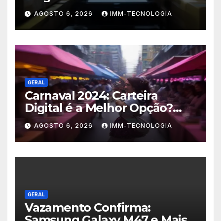
Sudeste Sofre Grande Golpe
AGOSTO 6, 2026
IMM-TECNOLOGIA
com Apreensão de R$ 24 Mil
em Equipamentos
GERAL
Carnaval 2024: Carteira
Digital é a Melhor Opção?
Guia Completo de Segurança
AGOSTO 6, 2026
IMM-TECNOLOGIA
para Pagar com o Celular na
Folia
GERAL
Vazamento Confirma:
Samsung Galaxy M47 e Mais