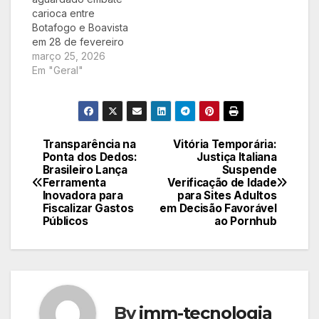
horário e as opções
carioca entre
de…
Botafogo e Boavista
em 28 de fevereiro
de 2026. Este artigo
março 25, 2026
traz uma análise
Em "Geral"
detalhada das
equipes, prognósticos
estratégicos e as
melhores opções
para assistir a esta
Transparência na
Vitória Temporária:
Navegação
partida crucial,
Ponta dos Dedos:
Justiça Italiana
Brasileiro Lança
Suspende
garantindo que você
de
Ferramenta
Verificação de Idade
não perca nenhum
Inovadora para
para Sites Adultos
lance.
Post
Fiscalizar Gastos
em Decisão Favorável
Públicos
ao Pornhub
By
imm-tecnologia