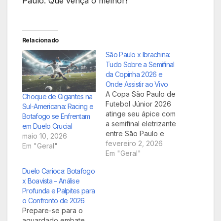
Paulo. Que vença o melhor!
Relacionado
São Paulo x Ibrachina:
Tudo Sobre a Semifinal
da Copinha 2026 e
Onde Assistir ao Vivo
A Copa São Paulo de
Choque de Gigantes na
Futebol Júnior 2026
Sul-Americana: Racing e
atinge seu ápice com
Botafogo se Enfrentam
a semifinal eletrizante
em Duelo Crucial
entre São Paulo e
maio 10, 2026
Ibrachina. Prepare-se
fevereiro 2, 2026
Em "Geral"
para um duelo
Em "Geral"
decisivo onde apenas
Duelo Carioca: Botafogo
um time avançará para
x Boavista – Análise
a grande final. Confira
Profunda e Palpites para
todos os detalhes
o Confronto de 2026
sobre a partida,
Prepare-se para o
incluindo a data, o
aguardado embate