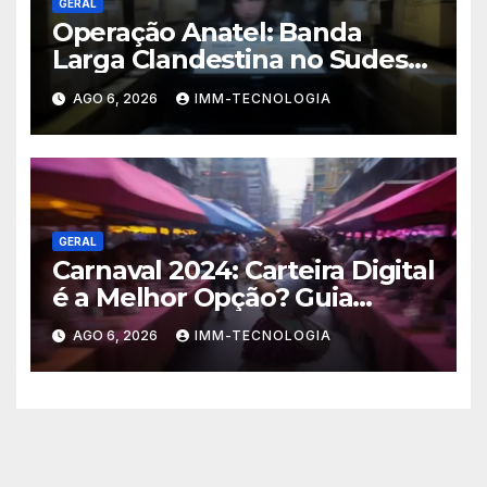
GERAL
Operação Anatel: Banda
Larga Clandestina no Sudeste
Sofre Grande Golpe com
AGO 6, 2026
IMM-TECNOLOGIA
Apreensão de R$ 24 Mil em
Equipamentos
GERAL
Carnaval 2024: Carteira Digital
é a Melhor Opção? Guia
Completo de Segurança para
AGO 6, 2026
IMM-TECNOLOGIA
Pagar com o Celular na Folia