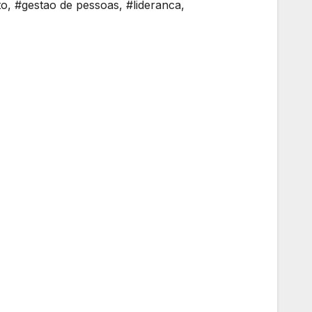
to
,
#gestao de pessoas
,
#lideranca
,