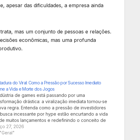
e, apesar das dificuldades, a empresa ainda
trata, mas um conjunto de pessoas e relações.
s decisões econômicas, mas uma profunda
rodutivo.
itadura do Viral: Como a Pressão por Sucesso Imediato
ine a Vida e Morte dos Jogos
ndústria de games está passando por uma
nsformação drástica: a viralização imediata tornou-se
ova regra. Entenda como a pressão de investidores
 busca incessante por hype estão encurtando a vida
l de muitos lançamentos e redefinindo o conceito de
esso no universo gamer.
ço 27, 2026
"Geral"