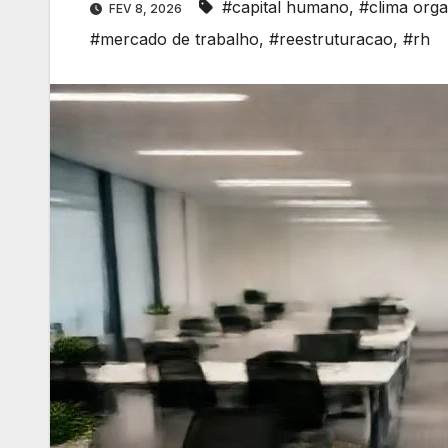
#capital humano
,
#clima orga
FEV 8, 2026
#mercado de trabalho
,
#reestruturacao
,
#rh