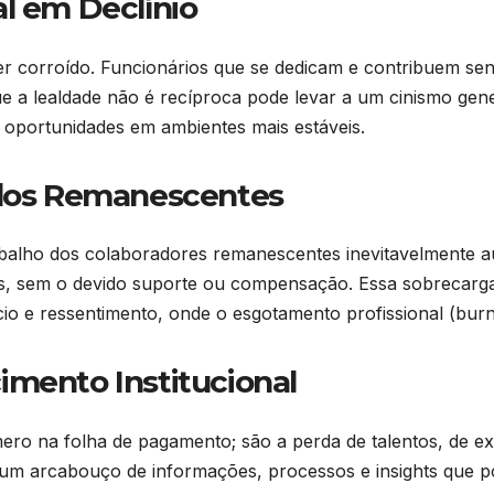
l em Declínio
er corroído. Funcionários que se dedicam e contribuem sen
 a lealdade não é recíproca pode levar a um cinismo gene
 oportunidades em ambientes mais estáveis.
 dos Remanescentes
abalho dos colaboradores remanescentes inevitavelmente a
s, sem o devido suporte ou compensação. Essa sobrecarga
cio e ressentimento, onde o esgotamento profissional (bur
imento Institucional
o na folha de pagamento; são a perda de talentos, de exp
o um arcabouço de informações, processos e insights que po