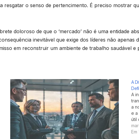
a resgatar o senso de pertencimento. É preciso mostrar qu
rete doloroso de que o ‘mercado’ não é uma entidade abs
consequência inevitável que exige dos líderes não apena
sso em reconstruir um ambiente de trabalho saudável e p
A D
Def
A i
tra
a n
e a
úti
suc
mar
Em 