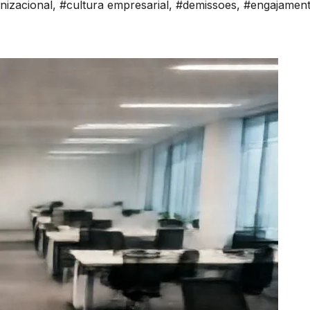
nizacional
,
#cultura empresarial
,
#demissoes
,
#engajamen