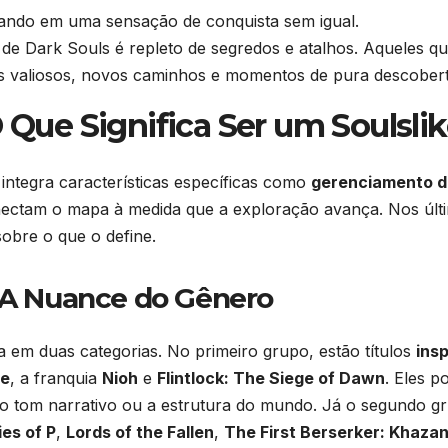
tando em uma sensação de conquista sem igual.
e Dark Souls é repleto de segredos e atalhos. Aqueles q
 valiosos, novos caminhos e momentos de pura descobert
O Que Significa Ser um Soulsli
e integra características específicas como
gerenciamento d
ectam o mapa à medida que a exploração avança. Nos últi
obre o que o define.
: A Nuance do Gênero
a em duas categorias. No primeiro grupo, estão títulos
ins
re
, a franquia
Nioh
e
Flintlock: The Siege of Dawn
. Eles 
 tom narrativo ou a estrutura do mundo. Já o segundo g
ies of P
,
Lords of the Fallen
,
The First Berserker: Khaza