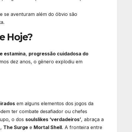
ue se aventuram além do óbvio são
a.
ke Hoje?
e estamina
,
progressão cuidadosa do
mos dez anos, o gênero explodiu em
pirados
em alguns elementos dos jogos da
podem ter combate desafiador ou chefes
rupo, o dos
soulslikes ‘verdadeiros’
, abraça a
n
,
The Surge
e
Mortal Shell
. A fronteira entre