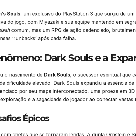
’s Souls
, um exclusivo do PlayStation 3 que surgiu de u
iva do jogo, com Miyazaki e sua equipe mantendo em segre
slash
comum, mas um RPG de ação cadenciado, brutalmente
nsas ‘runbacks’ após cada falha.
ômeno: Dark Souls e a Expa
ou o nascimento de
Dark Souls
, o sucessor espiritual que
 de dificuldade elevado, Dark Souls expandiu a essência d
verenciado por seu mapa interconectado, uma proeza em 3D
ploração e a sagacidade do jogador ao conectar vastas reg
afios Épicos
 com chefes que se tornaram lendas. A dupla Ornstein e 