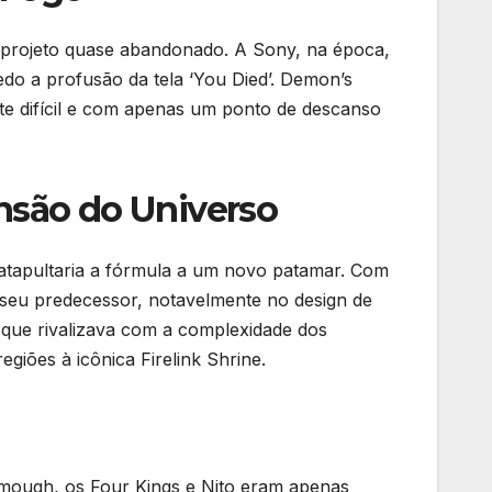
m projeto quase abandonado. A Sony, na época,
do a profusão da tela ‘You Died’. Demon’s
 difícil e com apenas um ponto de descanso
nsão do Universo
 catapultaria a fórmula a um novo patamar. Com
e seu predecessor, notavelmente no design de
 que rivalizava com a complexidade dos
iões à icônica Firelink Shrine.
Smough, os Four Kings e Nito eram apenas