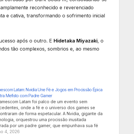
 é amplamente reconhecido e reverenciado
ta e cativa, transformando o sofrimento inicial
sucesso após o outro. E
Hidetaka Miyazaki
, o
 mundos tão complexos, sombrios e, ao mesmo
escom Latam: Nvidia Une Fé e Jogos em Procissão Épica
tra Mefisto com Padre Gamer
amescom Latam foi palco de um evento sem
cedentes, onde a fé e o universo dos games se
ontraram de forma espetacular. A Nvidia, gigante da
nologia, orquestrou uma procissão inusitada
erada por um padre gamer, que empunhava sua fé
a desafiar a representação do mal, Mefisto, em
ho 4, 2026