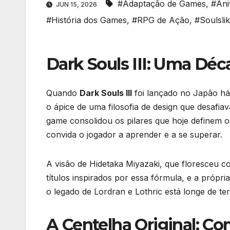
#Adaptação de Games
,
#Ani
JUN 15, 2026
#História dos Games
,
#RPG de Ação
,
#Soulsli
Dark Souls III: Uma Dé
Quando
Dark Souls III
foi lançado no Japão há
o ápice de uma filosofia de design que desafia
game consolidou os pilares que hoje definem os
convida o jogador a aprender e a se superar.
A visão de Hidetaka Miyazaki, que floresceu c
títulos inspirados por essa fórmula, e a própr
o legado de Lordran e Lothric está longe de te
A Centelha Original: 