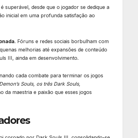
e é superável, desde que o jogador se dedique a
o inicial em uma profunda satisfação ao
xonada
. Fóruns e redes sociais borbulham com
equenas melhorias até expansões de conteúdo
ls III, ainda em desenvolvimento.
minando cada combate para terminar os jogos
Demon’s Souls, os três Dark Souls,
 da maestria e paixão que esses jogos
iadores
coroado por Dark Souls III, consolidando-se