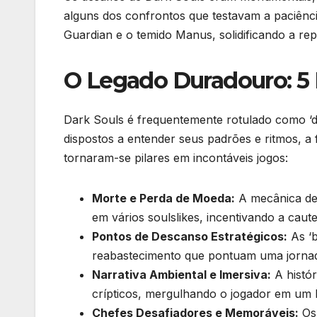
alguns dos confrontos que testavam a paciênci
Guardian e o temido Manus, solidificando a r
O Legado Duradouro: 5 P
Dark Souls é frequentemente rotulado como ‘dif
dispostos a entender seus padrões e ritmos, a 
tornaram-se pilares em incontáveis jogos:
Morte e Perda de Moeda:
A mecânica de 
em vários soulslikes, incentivando a cautel
Pontos de Descanso Estratégicos:
As ‘b
reabastecimento que pontuam uma jornad
Narrativa Ambiental e Imersiva:
A histór
crípticos, mergulhando o jogador em um l
Chefes Desafiadores e Memoráveis:
Os 