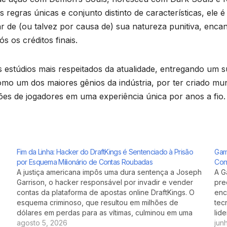
 regras únicas e conjunto distinto de características, ele
r de (ou talvez por causa de) sua natureza punitiva, encan
 os créditos finais.
 estúdios mais respeitados da atualidade, entregando um 
 como um dos maiores gênios da indústria, por ter criado
hões de jogadores em uma experiência única por anos a fio.
Fim da Linha: Hacker do DraftKings é Sentenciado à Prisão
Gam
por Esquema Milionário de Contas Roubadas
Con
A justiça americana impôs uma dura sentença a Joseph
A G
Garrison, o hacker responsável por invadir e vender
pre
contas da plataforma de apostas online DraftKings. O
enc
esquema criminoso, que resultou em milhões de
tec
dólares em perdas para as vítimas, culminou em uma
lid
pena de prisão, reforçando a seriedade dos crimes
agosto 5, 2026
par
jun