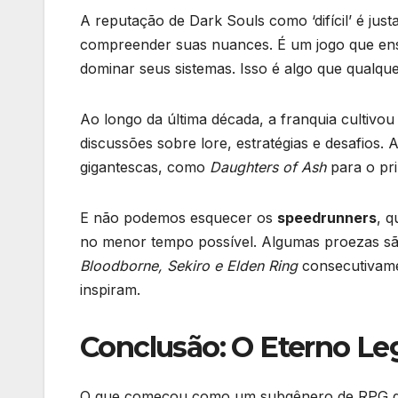
A reputação de Dark Souls como ‘difícil’ é jus
compreender suas nuances. É um jogo que ensi
dominar seus sistemas. Isso é algo que qualque
Ao longo da última década, a franquia cultivo
discussões sobre lore, estratégias e desafios.
gigantescas, como
Daughters of Ash
para o pr
E não podemos esquecer os
speedrunners
, q
no menor tempo possível. Algumas proezas sã
Bloodborne, Sekiro e Elden Ring
consecutivame
inspiram.
Conclusão: O Eterno Le
O que começou como um subgênero de RPG de a