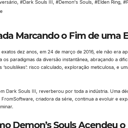
versário
,
#Dark Souls III
,
#Demon's Souls
,
#Elden Ring
,
#
ke
cada Marcando o Fim de uma E
 exatos dez anos, em 24 de março de 2016, ele não era a
va os paradigmas da diversão instantânea, abraçando a difi
 ‘soulslikes’: risco calculado, exploração meticulosa, e 
om Dark Souls III, reverberou por toda a indústria. Uma d
ia FromSoftware, criadora da série, continua a evoluir e e
rminar.
Como Demon’s Souls Acendeu o