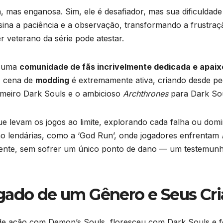
ta, mas enganosa. Sim, ele é desafiador, mas sua dificuldad
na a paciência e a observação, transformando a frustraçã
r veterano da série pode atestar.
u uma
comunidade de fãs incrivelmente dedicada e apai
 A cena de
modding
é extremamente ativa, criando desde p
imeiro Dark Souls e o ambicioso
Archthrones
para Dark Sou
ue levam os jogos ao limite, explorando cada falha ou do
o lendárias, como a ‘God Run’, onde jogadores enfrentam
nte, sem sofrer um único ponto de dano — um testemunho
gado de um Gênero e Seus Cr
ção com Demon’s Souls, floresceu com Dark Souls e foi 