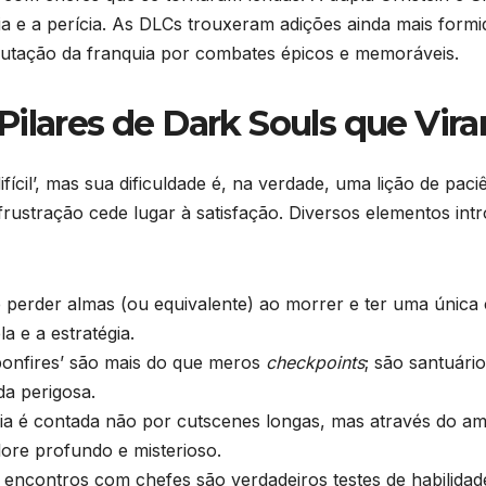
a e a perícia. As DLCs trouxeram adições ainda mais formi
eputação da franquia por combates épicos e memoráveis.
ilares de Dark Souls que Vira
ícil’, mas sua dificuldade é, na verdade, uma lição de pac
frustração cede lugar à satisfação. Diversos elementos int
perder almas (ou equivalente) ao morrer e ter uma única
a e a estratégia.
onfires’ são mais do que meros
checkpoints
; são santuário
a perigosa.
ia é contada não por cutscenes longas, mas através do amb
ore profundo e misterioso.
encontros com chefes são verdadeiros testes de habilidade,