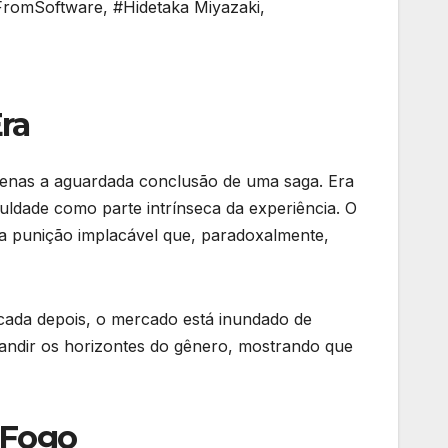
FromSoftware
,
#Hidetaka Miyazaki
,
ra
penas a aguardada conclusão de uma saga. Era
culdade como parte intrínseca da experiência. O
uma punição implacável que, paradoxalmente,
écada depois, o mercado está inundado de
xpandir os horizontes do gênero, mostrando que
 Fogo