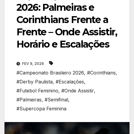
2026: Palmeiras e
Corinthians Frente a
Frente – Onde Assistir,
Horário e Escalações
FEV 9, 2026
#Campeonato Brasileiro 2026
,
#Corinthians
,
#Derby Paulista
,
#Escalações
,
#Futebol Feminino
,
#Onde Assistir
,
#Palmeiras
,
#Semifinal
,
#Supercopa Feminina