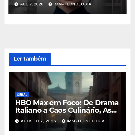
ChatGPT: A Nova Trend
AGO 7, 2026
IMM-TECNOLOGIA
Digital Explicada
Ler também
GERAL
HBO Max em Foco: De Drama
Italiano a Caos Culinário, As
Novidades Imperdíveis da
AGOSTO 7, 2026
IMM-TECNOLOGIA
Semana (16 a 22 de Fevereiro)