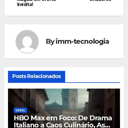
Post
Inédita!
By
imm-tecnologia
Posts Relacionados
GERAL
HBO Max em Foco: De Drama
Italiano a Caos Culinário, As