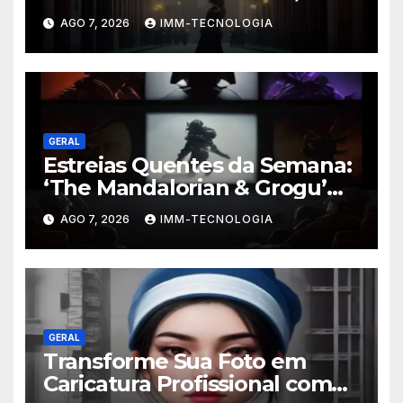
Novidades Imperdíveis da
AGO 7, 2026
IMM-TECNOLOGIA
Semana (16 a 22 de Fevereiro)
GERAL
Estreias Quentes da Semana:
‘The Mandalorian & Grogu’
Anunciado e Outros
AGO 7, 2026
IMM-TECNOLOGIA
Lançamentos Imperdíveis!
GERAL
Transforme Sua Foto em
Caricatura Profissional com