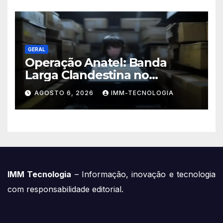
GERAL
Operação Anatel: Banda
Larga Clandestina no
Sudeste Sofre Grande Golpe
AGOSTO 6, 2026
IMM-TECNOLOGIA
com Apreensão de R$ 24 Mil
em Equipamentos
IMM Tecnologia
– Informação, inovação e tecnologia
com responsabilidade editorial.