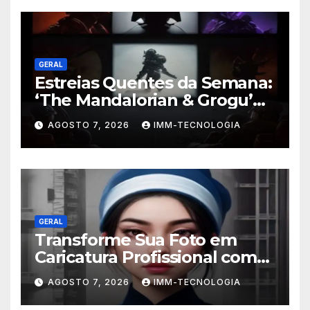
GERAL
Estreias Quentes da Semana:
‘The Mandalorian & Grogu’
Anunciado e Outros
AGOSTO 7, 2026
IMM-TECNOLOGIA
Lançamentos Imperdíveis!
GERAL
Transforme Sua Foto em
Caricatura Profissional com
ChatGPT: A Nova Trend
AGOSTO 7, 2026
IMM-TECNOLOGIA
Digital Explicada