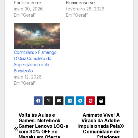
Paulista entre
Fluminense se
Corinthians e
maio 30, 2026
enfrentarão em 20 de
fevereiro 28, 2026
Palmeiras se aproxima
Em "Geral"
fevereiro de 2026,
Em "Geral"
em 08 de fevereiro
prometendo um
de 2026, e a
espetáculo de táticas
expectativa é de um
e talento. Este artigo
jogo eletrizante.
traz uma análise
Mergulhe em nossa
aprofundada das
análise aprofundada,
equipes, palpites e as
Corinthians x Flamengo:
confira os
melhores opções
O Guia Completo do
prognósticos e saiba
para você não perder
Superclássico pelo
onde acompanhar
um minuto dessa
Brasileirão
cada lance dessa
partida crucial.
maio 12, 2026
rivalidade histórica.
Em "Geral"
Volta às Aulas e
Animate Vive! A
Navegação
Games: Notebook
Virada da Adobe
Gamer Lenovo LOQ-e
Impulsionada Pela
de
com 30% OFF no
Comunidade de
Magalu em Oferta
Criadores