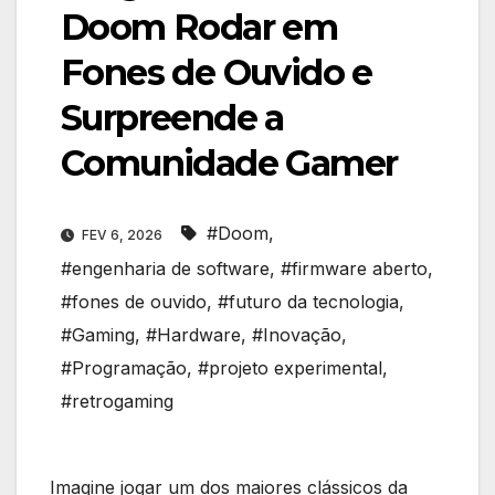
Doom Rodar em
Fones de Ouvido e
Surpreende a
Comunidade Gamer
#Doom
,
FEV 6, 2026
#engenharia de software
,
#firmware aberto
,
#fones de ouvido
,
#futuro da tecnologia
,
#Gaming
,
#Hardware
,
#Inovação
,
#Programação
,
#projeto experimental
,
#retrogaming
Imagine jogar um dos maiores clássicos da