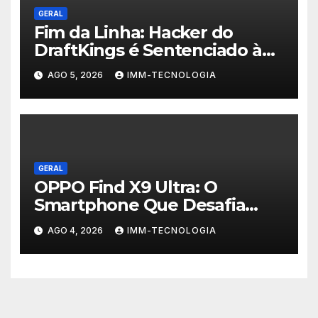
GERAL
Fim da Linha: Hacker do
DraftKings é Sentenciado à
Prisão por Esquema
AGO 5, 2026
IMM-TECNOLOGIA
Milionário de Contas
Roubadas
GERAL
OPPO Find X9 Ultra: O
Smartphone Que Desafia
Câmeras Profissionais com
AGO 4, 2026
IMM-TECNOLOGIA
200MP e Tecnologia
Hasselblad