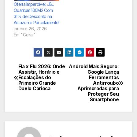
Oferta Imperdível: JBL
Quantum 100M2 Com
31% de Desconto na
Amazon e Parcelamento!
janeiro 26, 2026
Em "Geral"
Fla x Flu 2026: Onde
Android Mais Seguro:
Navegação
Assistir, Horário e
Google Lança
Escalações do
Ferramentas
de
Primeiro Grande
Antirroubo
Duelo Carioca
Aprimoradas para
Post
Proteger Seu
Smartphone