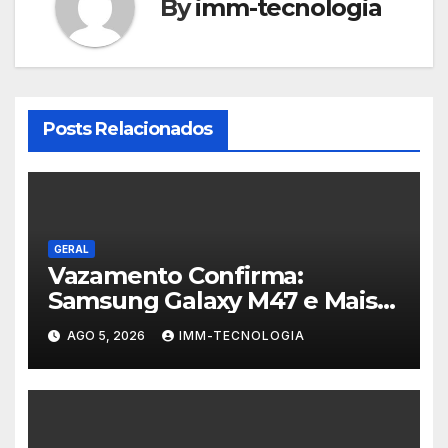
By
imm-tecnologia
Posts Relacionados
GERAL
Vazamento Confirma:
Samsung Galaxy M47 e Mais
Dois Dispositivos a Caminho!
AGO 5, 2026
IMM-TECNOLOGIA