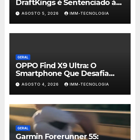
DraftKings é Sentenciado à
Prisão por Esquema
AGOSTO 5, 2026
IMM-TECNOLOGIA
Milionário de Contas
Roubadas
GERAL
OPPO Find X9 Ultra: O
Smartphone Que Desafia
Câmeras Profissionais com
AGOSTO 4, 2026
IMM-TECNOLOGIA
200MP e Tecnologia
Hasselblad
GERAL
Garmin Forerunner 55: