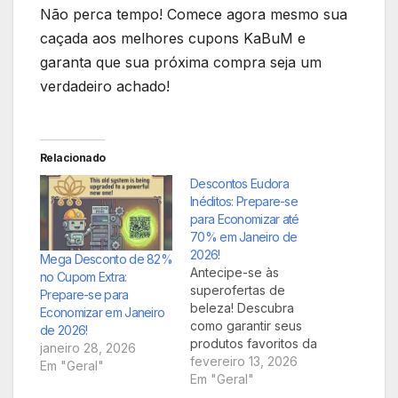
Não perca tempo! Comece agora mesmo sua
caçada aos melhores cupons KaBuM e
garanta que sua próxima compra seja um
verdadeiro achado!
Relacionado
Descontos Eudora
Inéditos: Prepare-se
para Economizar até
70% em Janeiro de
2026!
Mega Desconto de 82%
Antecipe-se às
no Cupom Extra:
superofertas de
Prepare-se para
beleza! Descubra
Economizar em Janeiro
como garantir seus
de 2026!
produtos favoritos da
janeiro 28, 2026
Eudora com
fevereiro 13, 2026
Em "Geral"
descontos
Em "Geral"
imperdíveis de até