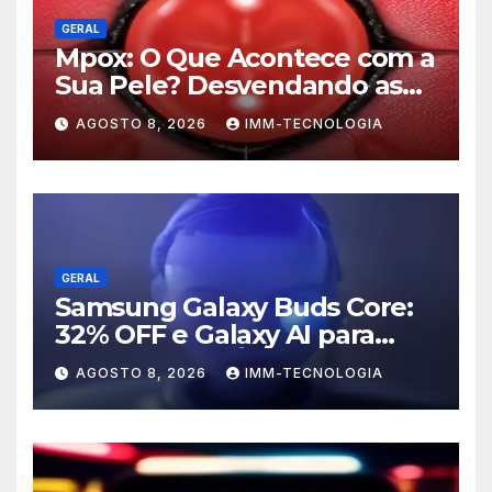
GERAL
Mpox: O Que Acontece com a
Sua Pele? Desvendando as
Lesões e Estratégias de
AGOSTO 8, 2026
IMM-TECNOLOGIA
Prevenção
GERAL
Samsung Galaxy Buds Core:
32% OFF e Galaxy AI para
Turbinar Seu Áudio!
AGOSTO 8, 2026
IMM-TECNOLOGIA