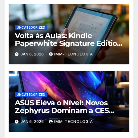
UNCATEGORIZED
Volta às Aulas: Kindle
Paperwhite Signature Edition
com Desconto Imperdível
JAN 6, 2026
IMM-TECNOLOGIA
para Turbinar Seus Estudos!
UNCATEGORIZED
ASUS Eleva o Nível: Novos
Zephyrus Dominam a CES
2026 com Inovação, Poder e
JAN 6, 2026
IMM-TECNOLOGIA
IA de Ponta