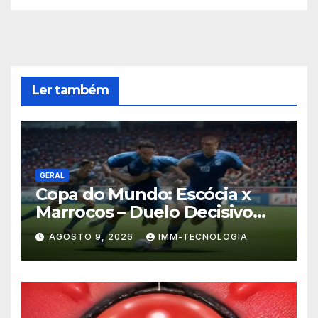
Ler também
GERAL
Copa do Mundo: Escócia x
Marrocos – Duelo Decisivo
pela Liderança do Grupo
AGOSTO 9, 2026
IMM-TECNOLOGIA