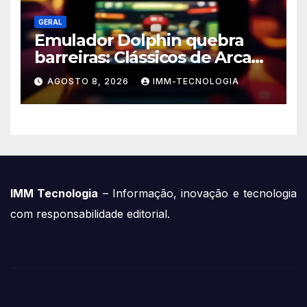
GERAL
Emulador Dolphin quebra
barreiras: Clássicos de Arcade
da Triforce agora no seu PC e
AGOSTO 8, 2026
IMM-TECNOLOGIA
Android!
IMM Tecnologia
– Informação, inovação e tecnologia
com responsabilidade editorial.