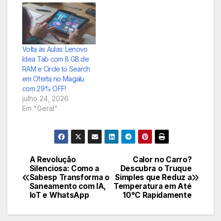
70% em janeiro de
2026. Uma
oportunidade única
para renovar seu
nécessaire com
Volta às Aulas: Lenovo
economia e estilo.
Idea Tab com 8 GB de
RAM e Circle to Search
em Oferta no Magalu
com 29% OFF!
julho 24, 2026
Em "Geral"
A Revolução
Calor no Carro?
Navegação
Silenciosa: Como a
Descubra o Truque
Sabesp Transforma o
Simples que Reduz a
de
Saneamento com IA,
Temperatura em Até
IoT e WhatsApp
10°C Rapidamente
Post