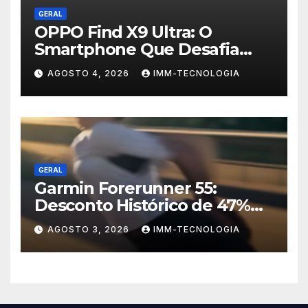
GERAL
OPPO Find X9 Ultra: O
Smartphone Que Desafia
Câmeras Profissionais com
AGOSTO 4, 2026
IMM-TECNOLOGIA
200MP e Tecnologia
Hasselblad
GERAL
Garmin Forerunner 55:
Desconto Histórico de 47%
no Smartwatch Essencial
AGOSTO 3, 2026
IMM-TECNOLOGIA
para Corredores!