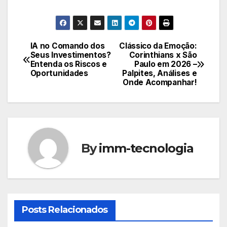
IA no Comando dos
Clássico da Emoção:
Navegação
Seus Investimentos?
Corinthians x São
Entenda os Riscos e
Paulo em 2026 –
de
Oportunidades
Palpites, Análises e
Onde Acompanhar!
Post
By
imm-tecnologia
Posts Relacionados