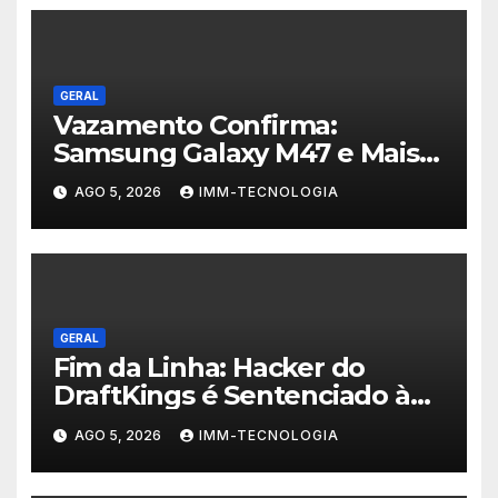
GERAL
Vazamento Confirma:
Samsung Galaxy M47 e Mais
Dois Dispositivos a Caminho!
AGO 5, 2026
IMM-TECNOLOGIA
GERAL
Fim da Linha: Hacker do
DraftKings é Sentenciado à
Prisão por Esquema
AGO 5, 2026
IMM-TECNOLOGIA
Milionário de Contas
Roubadas