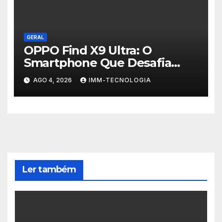
GERAL
OPPO Find X9 Ultra: O
Smartphone Que Desafia
Câmeras Profissionais com
AGO 4, 2026
IMM-TECNOLOGIA
200MP e Tecnologia
Hasselblad
Ler também