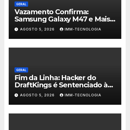
GERAL
Vazamento Confirma:
Samsung Galaxy M47 e Mais
Dois Dispositivos a Caminho!
AGOSTO 5, 2026
IMM-TECNOLOGIA
GERAL
Fim da Linha: Hacker do
DraftKings é Sentenciado à
Prisão por Esquema
AGOSTO 5, 2026
IMM-TECNOLOGIA
Milionário de Contas
Roubadas