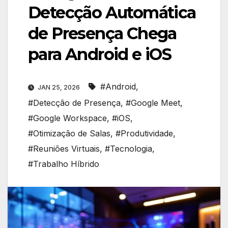
Detecção Automática
de Presença Chega
para Android e iOS
#Android
,
JAN 25, 2026
#Detecção de Presença
,
#Google Meet
,
#Google Workspace
,
#iOS
,
#Otimização de Salas
,
#Produtividade
,
#Reuniões Virtuais
,
#Tecnologia
,
#Trabalho Híbrido