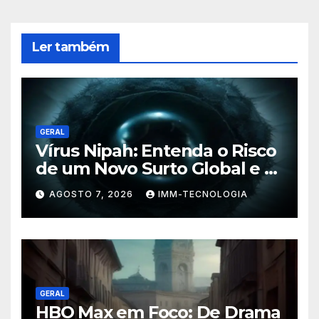
Ler também
GERAL
Vírus Nipah: Entenda o Risco
de um Novo Surto Global e a
Preocupação dos
AGOSTO 7, 2026
IMM-TECNOLOGIA
Especialistas
GERAL
HBO Max em Foco: De Drama