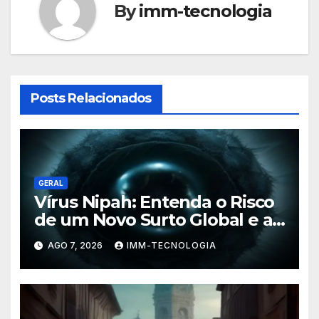
By
imm-tecnologia
Posts Relacionados
GERAL
Vírus Nipah: Entenda o Risco
de um Novo Surto Global e a
Preocupação dos
AGO 7, 2026
IMM-TECNOLOGIA
Especialistas