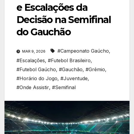
e Escalações da
Decisão na Semifinal
do Gauchão
#Campeonato Gaúcho
,
MAR 9, 2026
#Escalações
,
#Futebol Brasileiro
,
#Futebol Gaúcho
,
#Gauchão
,
#Grêmio
,
#Horário do Jogo
,
#Juventude
,
#Onde Assistir
,
#Semifinal