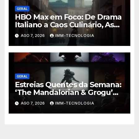
GERAL
HBO Max em Foco: De Drama
Italiano a Caos Culinário, As
Novidades Imperdíveis da
AGO 7, 2026
IMM-TECNOLOGIA
Semana (16 a 22 de Fevereiro)
GERAL
Estreias Quentes da Semana:
‘The Mandalorian & Grogu’
Anunciado e Outros
AGO 7, 2026
IMM-TECNOLOGIA
Lançamentos Imperdíveis!