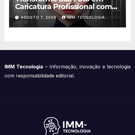
Caricatura Profissional com
ChatGPT: A Nova Trend
AGOSTO 7, 2026
IMM-TECNOLOGIA
Digital Explicada
IMM Tecnologia
– Informação, inovação e tecnologia
com responsabilidade editorial.