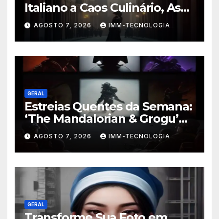
Italiano a Caos Culinário, As
Novidades Imperdíveis da
AGOSTO 7, 2026
IMM-TECNOLOGIA
Semana (16 a 22 de Fevereiro)
GERAL
Estreias Quentes da Semana:
‘The Mandalorian & Grogu’
Anunciado e Outros
AGOSTO 7, 2026
IMM-TECNOLOGIA
Lançamentos Imperdíveis!
GERAL
Transforme Sua Foto em