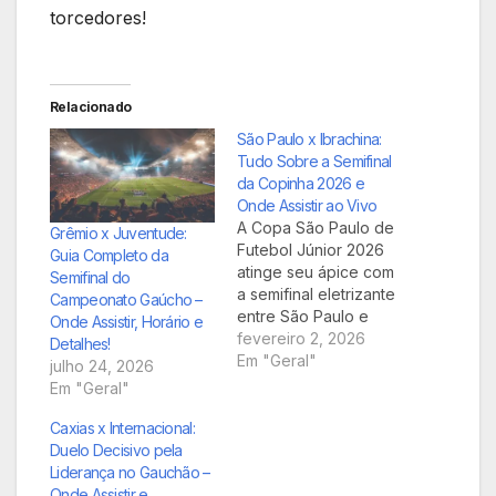
torcedores!
Relacionado
São Paulo x Ibrachina:
Tudo Sobre a Semifinal
da Copinha 2026 e
Onde Assistir ao Vivo
A Copa São Paulo de
Grêmio x Juventude:
Futebol Júnior 2026
Guia Completo da
atinge seu ápice com
Semifinal do
a semifinal eletrizante
Campeonato Gaúcho –
entre São Paulo e
Onde Assistir, Horário e
Ibrachina. Prepare-se
fevereiro 2, 2026
Detalhes!
para um duelo
Em "Geral"
julho 24, 2026
decisivo onde apenas
Em "Geral"
um time avançará para
a grande final. Confira
Caxias x Internacional:
todos os detalhes
Duelo Decisivo pela
sobre a partida,
Liderança no Gauchão –
incluindo a data, o
Onde Assistir e