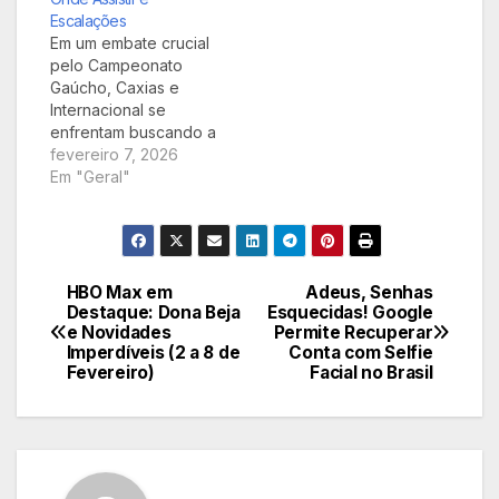
horário e as opções
Escalações
de…
Em um embate crucial
pelo Campeonato
Gaúcho, Caxias e
Internacional se
enfrentam buscando a
liderança da tabela.
fevereiro 7, 2026
Ambas as equipes já
Em "Geral"
garantiram vaga na
próxima fase, mas o
jogo promete emoção
na corrida pela melhor
posição, com
HBO Max em
Adeus, Senhas
Navegação
transmissão e
Destaque: Dona Beja
Esquecidas! Google
e Novidades
Permite Recuperar
prováveis escalações
de
Imperdíveis (2 a 8 de
Conta com Selfie
em destaque.
Fevereiro)
Facial no Brasil
Post