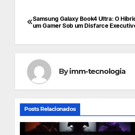
Samsung Galaxy Book4 Ultra: O Híbr
Navegação
um Gamer Sob um Disfarce Executiv
de
Post
By
imm-tecnologia
Posts Relacionados