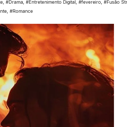
te
,
#Drama
,
#Entretenimento Digital
,
#fevereiro
,
#Fusão St
ente
,
#Romance