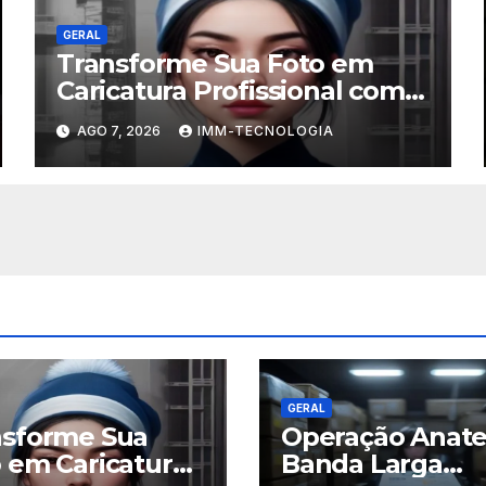
GERAL
Transforme Sua Foto em
Caricatura Profissional com
ChatGPT: A Nova Trend
AGO 7, 2026
IMM-TECNOLOGIA
Digital Explicada
GERAL
nsforme Sua
Operação Anate
 em Caricatura
Banda Larga