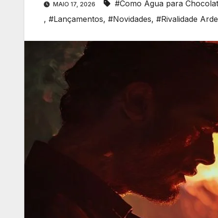
#Como Água para Chocola
MAIO 17, 2026
,
#Lançamentos
,
#Novidades
,
#Rivalidade Ard