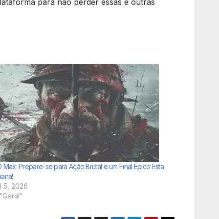
plataforma para não perder essas e outras
 Max: Prepare-se para Ação Brutal e um Final Épico Esta
ana!
il 5, 2026
"Geral"