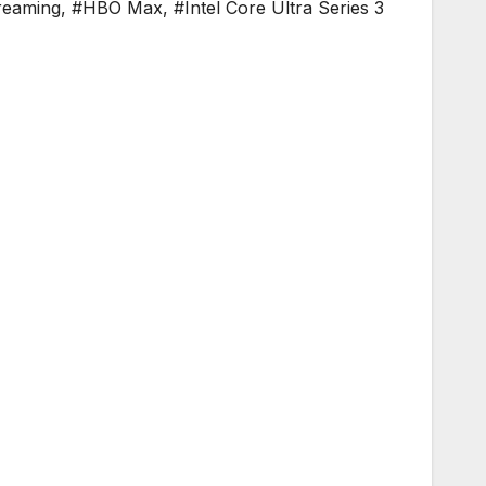
reaming
,
#HBO Max
,
#Intel Core Ultra Series 3