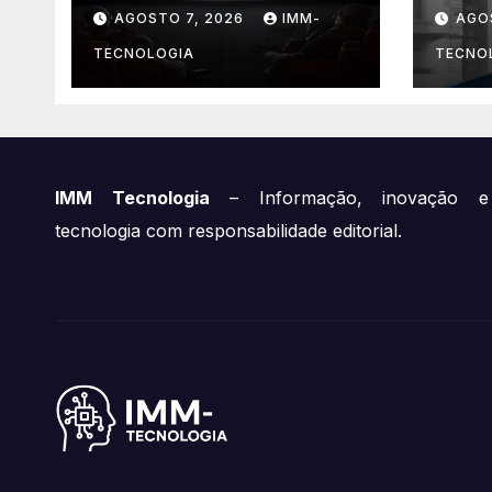
Mandalorian &
Prof
AGOSTO 7, 2026
IMM-
AGO
Grogu’ Anunciado e
Cha
Outros
Tren
TECNOLOGIA
TECNO
Lançamentos
Expl
Imperdíveis!
IMM Tecnologia
– Informação, inovação e
tecnologia com responsabilidade editorial.