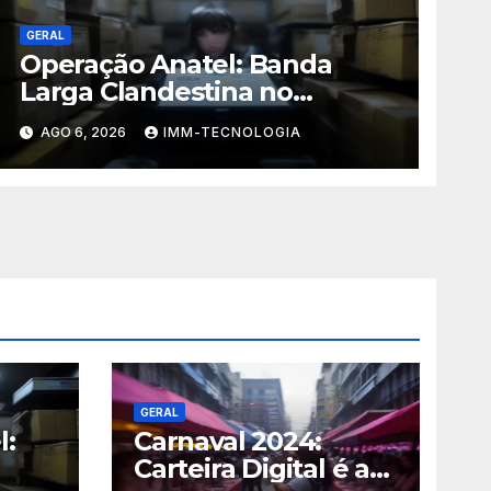
GERAL
Operação Anatel: Banda
Larga Clandestina no
Sudeste Sofre Grande Golpe
AGO 6, 2026
IMM-TECNOLOGIA
com Apreensão de R$ 24 Mil
em Equipamentos
GERAL
l:
Carnaval 2024:
Carteira Digital é a