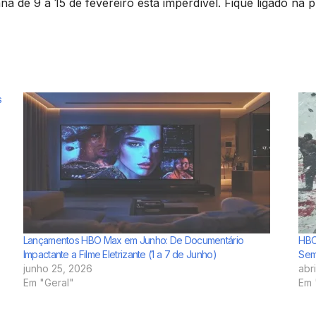
a de 9 a 15 de fevereiro está imperdível. Fique ligado na 
s
Lançamentos HBO Max em Junho: De Documentário
HBO
Impactante a Filme Eletrizante (1 a 7 de Junho)
Sem
junho 25, 2026
abr
Em "Geral"
Em 