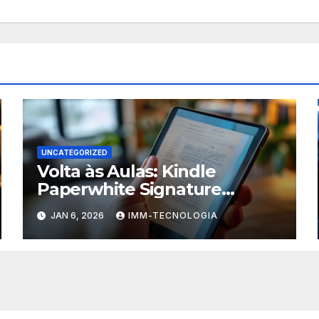
UNCATEGORIZED
Volta às Aulas: Kindle
Paperwhite Signature
Edition com Desconto
JAN 6, 2026
IMM-TECNOLOGIA
Imperdível para Turbinar
Seus Estudos!