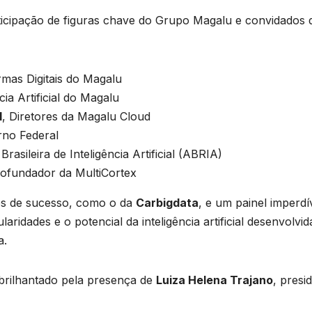
ticipação de figuras chave do Grupo Magalu e convidados 
rmas Digitais do Magalu
cia Artificial do Magalu
l
, Diretores da Magalu Cloud
rno Federal
rasileira de Inteligência Artificial (ABRIA)
Cofundador da MultiCortex
es de sucesso, como o da
Carbigdata
, e um painel imperdí
ridades e o potencial da inteligência artificial desenvolv
a.
brilhantado pela presença de
Luiza Helena Trajano
, presi