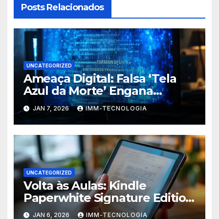
Posts Relacionados
UNCATEGORIZED
Ameaça Digital: Falsa ‘Tela
Azul da Morte’ Engana
Usuários do Windows e
JAN 7, 2026
IMM-TECNOLOGIA
Espalha Malware
UNCATEGORIZED
Volta às Aulas: Kindle
Paperwhite Signature Edition
com Desconto Imperdível
JAN 6, 2026
IMM-TECNOLOGIA