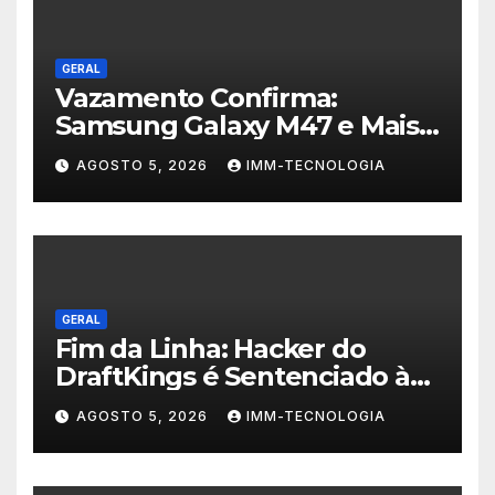
GERAL
Vazamento Confirma:
Samsung Galaxy M47 e Mais
Dois Dispositivos a Caminho!
AGOSTO 5, 2026
IMM-TECNOLOGIA
GERAL
Fim da Linha: Hacker do
DraftKings é Sentenciado à
Prisão por Esquema
AGOSTO 5, 2026
IMM-TECNOLOGIA
Milionário de Contas
Roubadas