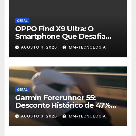
GERAL
OPPO Find X9 Ultra: O
Smartphone Que Desafia
Câmeras Profissionais com
AGOSTO 4, 2026
IMM-TECNOLOGIA
200MP e Tecnologia
Hasselblad
GERAL
Garmin Forerunner 55:
Desconto Histórico de 47%
no Smartwatch Essencial
AGOSTO 3, 2026
IMM-TECNOLOGIA
para Corredores!