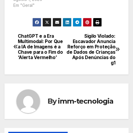
Em "Geral"
ChatGPT e a Era
Sigilo Violado:
Navegação
Multimodal: Por Que
Escavador Anuncia
a IA de Imagens é a
Reforço em Proteção
de
Chave para o Fim do
de Dados de Crianças
‘Alerta Vermelho’
Após Denúncias do
Post
g1
By
imm-tecnologia