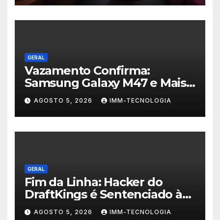
Folia
GERAL
Vazamento Confirma:
Samsung Galaxy M47 e Mais
Dois Dispositivos a Caminho!
AGOSTO 5, 2026
IMM-TECNOLOGIA
GERAL
Fim da Linha: Hacker do
DraftKings é Sentenciado à
Prisão por Esquema
AGOSTO 5, 2026
IMM-TECNOLOGIA
Milionário de Contas