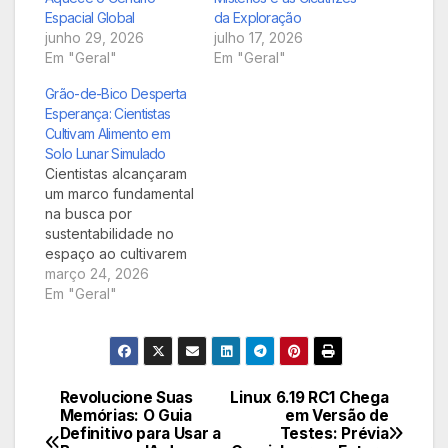
Espacial Global
da Exploração
junho 29, 2026
julho 17, 2026
Em "Geral"
Em "Geral"
Grão-de-Bico Desperta
Esperança: Cientistas
Cultivam Alimento em
Solo Lunar Simulado
Cientistas alcançaram
um marco fundamental
na busca por
sustentabilidade no
espaço ao cultivarem
grão-de-bico com
março 24, 2026
sucesso em um
Em "Geral"
simulacro de solo
lunar. Esta conquista
impulsiona
significativamente a
possibilidade de
Revolucione Suas
Linux 6.19 RC1 Chega
Navegação
produzir alimentos
Memórias: O Guia
em Versão de
Definitivo para Usar a
Testes: Prévia
frescos para futuras