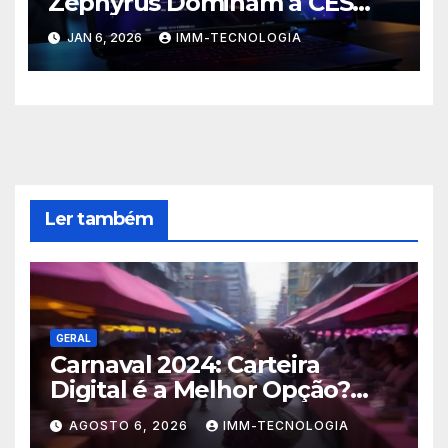
Zephyrus Dominam a CES
2026 com Inovação, Poder e
JAN 6, 2026
IMM-TECNOLOGIA
IA de Ponta
Ler também
GERAL
Carnaval 2024: Carteira
Digital é a Melhor Opção?
Guia Completo de Segurança
AGOSTO 6, 2026
IMM-TECNOLOGIA
para Pagar com o Celular na