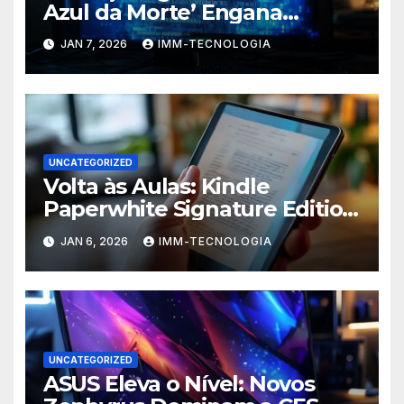
Azul da Morte’ Engana
Usuários do Windows e
JAN 7, 2026
IMM-TECNOLOGIA
Espalha Malware
UNCATEGORIZED
Volta às Aulas: Kindle
Paperwhite Signature Edition
com Desconto Imperdível
JAN 6, 2026
IMM-TECNOLOGIA
para Turbinar Seus Estudos!
UNCATEGORIZED
ASUS Eleva o Nível: Novos