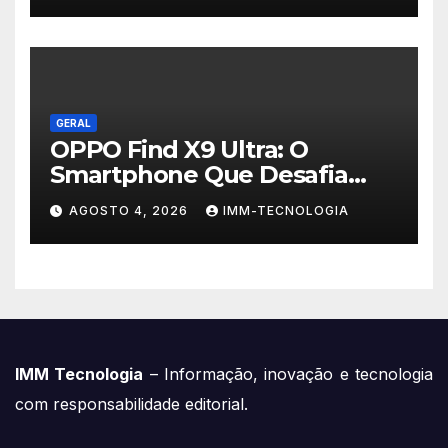
Roubadas
GERAL
OPPO Find X9 Ultra: O
Smartphone Que Desafia
Câmeras Profissionais com
AGOSTO 4, 2026
IMM-TECNOLOGIA
200MP e Tecnologia
Hasselblad
IMM Tecnologia
– Informação, inovação e tecnologia
com responsabilidade editorial.