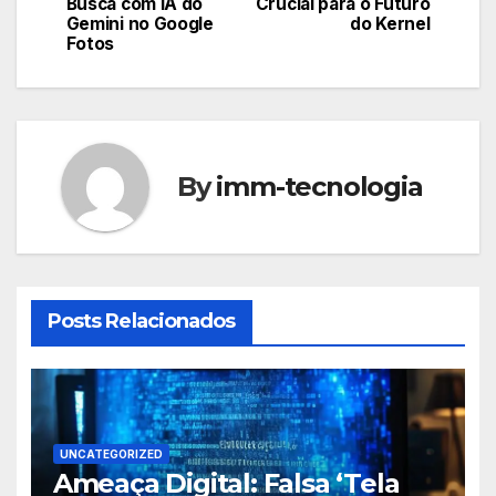
de
Busca com IA do
Crucial para o Futuro
missões e colônias em
Gemini no Google
do Kernel
outros corpos
Post
Fotos
celestes.
By
imm-tecnologia
Posts Relacionados
UNCATEGORIZED
Ameaça Digital: Falsa ‘Tela