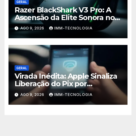
GERAL
Razer BlackShark V3 Pro: A
Ascensão da Elite Sonora no
Mundo Gamer
AGO 9, 2026
IMM-TECNOLOGIA
GERAL
Virada Inédita: Apple Sinaliza
Liberação do Pix por
Aproximação para iPhones no
AGO 9, 2026
IMM-TECNOLOGIA
Brasil