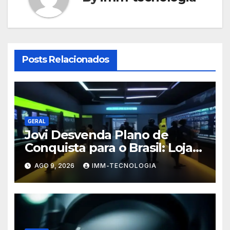
Posts Relacionados
GERAL
Jovi Desvenda Plano de
Conquista para o Brasil: Lojas
Físicas e Celulares
AGO 9, 2026
IMM-TECNOLOGIA
Personalizados