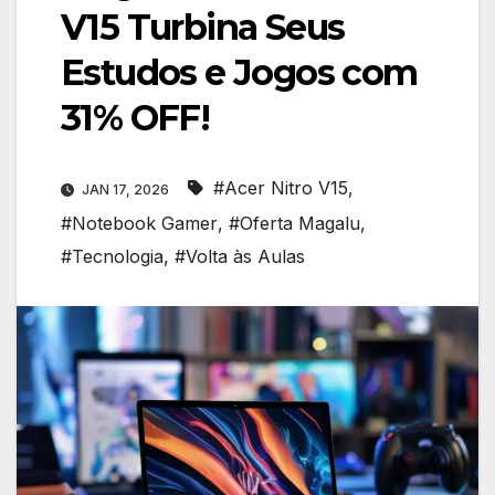
V15 Turbina Seus
Estudos e Jogos com
31% OFF!
#Acer Nitro V15
,
JAN 17, 2026
#Notebook Gamer
,
#Oferta Magalu
,
#Tecnologia
,
#Volta às Aulas