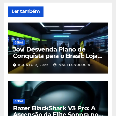
Ler também
GERAL
Jovi Desvenda Plano de
Conquista para o Brasil: Lojas
Físicas e Celulares
AGOSTO 9, 2026
IMM-TECNOLOGIA
Personalizados
GERAL
Razer BlackShark V3 Pro: A
Ascensão da Elite Sonora no