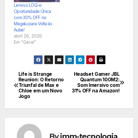
Lenovo LOQ-e:
Oportunidade Única
com 30% OFF no
Magalu para Volta às
Aulas!
abril 26, 2026
Em "Geral"
Life is Strange
Headset Gamer JBL
Navegação
Reunion: O Retorno
Quantum 100M2:
Triunfal de Max e
Som Imersivo com
de
Chloe em um Novo
31% OFF na Amazon!
Jogo
Post
By
imm-tecnologia