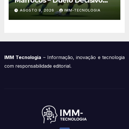
Marrocos – Duelo Decisivo
pela Liderança do Grupo
AGOSTO 9, 2026
IMM-TECNOLOGIA
IMM Tecnologia
– Informação, inovação e tecnologia
com responsabilidade editorial.