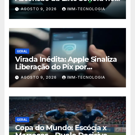
Mundo Gamer
AGOSTO 9, 2026
IMM-TECNOLOGIA
GERAL
Virada Inédita: Apple Sinaliza
Liberação do Pix por
Aproximação para iPhones
AGOSTO 9, 2026
IMM-TECNOLOGIA
no Brasil
GERAL
Copa do Mundo: Escócia x