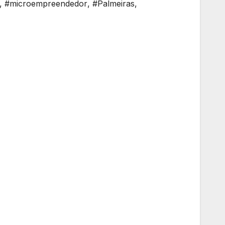
,
#microempreendedor
,
#Palmeiras
,