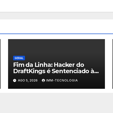
GERAL
Fim da Linha: Hacker do
DraftKings é Sentenciado à
Prisão por Esquema
AGO 5, 2026
IMM-TECNOLOGIA
Milionário de Contas
Roubadas