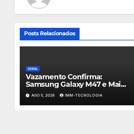
Posts Relacionados
GERAL
Vazamento Confirma:
Samsung Galaxy M47 e Mais
Dois Dispositivos a Caminho!
AGO 5, 2026
IMM-TECNOLOGIA