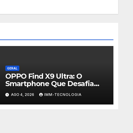
GERAL
OPPO Find X9 Ultra: O
Smartphone Que Desafia
Câmeras Profissionais com
AGO 4, 2026
IMM-TECNOLOGIA
200MP e Tecnologia
Hasselblad