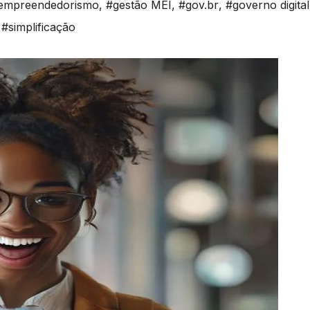
empreendedorismo
,
#gestão MEI
,
#gov.br
,
#governo digital
,
#simplificação