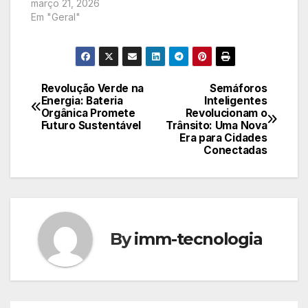
filmes mais
prometendo uma
março 21, 2026
esperados…
dose de aventura,
Em "Geral"
mistério, risadas e
muita emoção. De
épicas jornadas
intergalácticas a
dramas tocantes e
Revolução Verde na
Semáforos
Navegação
comédias imperdíveis,
Energia: Bateria
Inteligentes
Orgânica Promete
Revolucionam o
há algo para todos os
de
Futuro Sustentável
Trânsito: Uma Nova
gostos neste festival
Era para Cidades
de estreias.
Post
Conectadas
By
imm-tecnologia