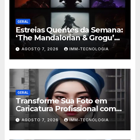
GERAL
Estreias Quentes da Semana:
‘The Mandalorian & Grogu’
Anunciado e Outros
AGOSTO 7, 2026
IMM-TECNOLOGIA
Lançamentos Imperdíveis!
GERAL
Transforme Sua Foto em
Caricatura Profissional com
ChatGPT: A Nova Trend
AGOSTO 7, 2026
IMM-TECNOLOGIA
Digital Explicada