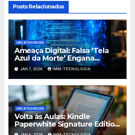
Posts Relacionados
UNCATEGORIZED
Ameaça Digital: Falsa ‘Tela
Azul da Morte’ Engana
Usuários do Windows e
JAN 7, 2026
IMM-TECNOLOGIA
Espalha Malware
UNCATEGORIZED
Volta às Aulas: Kindle
Paperwhite Signature Edition
com Desconto Imperdível
JAN 6, 2026
IMM-TECNOLOGIA