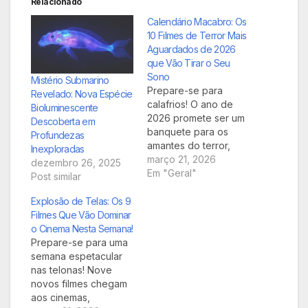
Relacionado
Calendário Macabro: Os
10 Filmes de Terror Mais
Aguardados de 2026
que Vão Tirar o Seu
Sono
Mistério Submarino
Prepare-se para
Revelado: Nova Espécie
calafrios! O ano de
Bioluminescente
2026 promete ser um
Descoberta em
banquete para os
Profundezas
amantes do terror,
Inexploradas
com uma safra de
março 21, 2026
dezembro 26, 2025
produções que
Em "Geral"
Post similar
prometem redefinir o
gênero, explorar
Explosão de Telas: Os 9
novos medos e trazer
Filmes Que Vão Dominar
de volta clássicos
o Cinema Nesta Semana!
com abordagens
Prepare-se para uma
inovadoras. De
semana espetacular
horrores cósmicos a
nas telonas! Nove
psicológicos, confira
novos filmes chegam
nossa lista dos 10
aos cinemas,