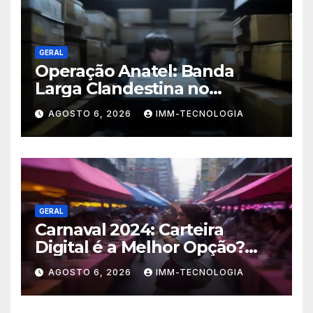
GERAL
Operação Anatel: Banda
Larga Clandestina no
Sudeste Sofre Grande Golpe
AGOSTO 6, 2026
IMM-TECNOLOGIA
com Apreensão de R$ 24 Mil
em Equipamentos
GERAL
Carnaval 2024: Carteira
Digital é a Melhor Opção?
Guia Completo de Segurança
AGOSTO 6, 2026
IMM-TECNOLOGIA
para Pagar com o Celular na
Folia