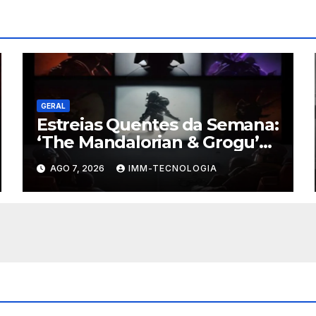
GERAL
Estreias Quentes da Semana:
‘The Mandalorian & Grogu’
Anunciado e Outros
AGO 7, 2026
IMM-TECNOLOGIA
Lançamentos Imperdíveis!