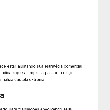
arece estar ajustando sua estratégia comercial
 indicam que a empresa passou a exigir
inaliza cautela extrema.
na
tado
para transações envolvendo seus