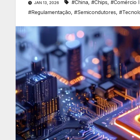
#China
,
#Chips
,
#Comércio I
JAN 13, 2026
#Regulamentação
,
#Semicondutores
,
#Tecnol