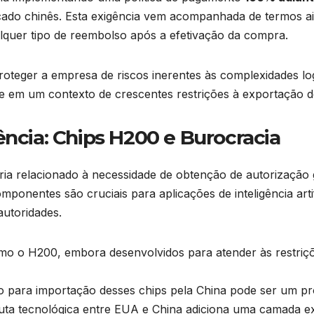
cado chinês. Esta exigência vem acompanhada de termos aind
lquer tipo de reembolso após a efetivação da compra.
oteger a empresa de riscos inerentes às complexidades log
e em um contexto de crescentes restrições à exportação de
ência: Chips H200 e Burocracia
aria relacionado à necessidade de obtenção de autorização
mponentes são cruciais para aplicações de inteligência art
autoridades.
o o H200, embora desenvolvidos para atender às restriç
o para importação desses chips pela China pode ser um pr
uta tecnológica entre EUA e China adiciona uma camada extr