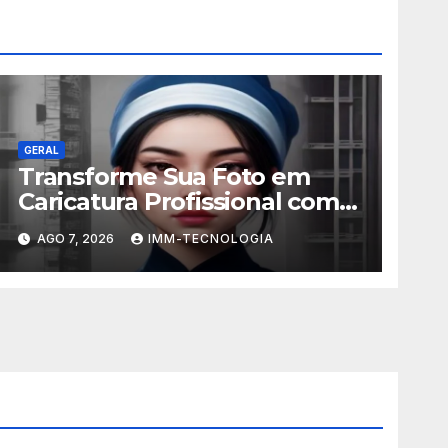
GERAL
Transforme Sua Foto em
Caricatura Profissional com
ChatGPT: A Nova Trend
AGO 7, 2026
IMM-TECNOLOGIA
Digital Explicada