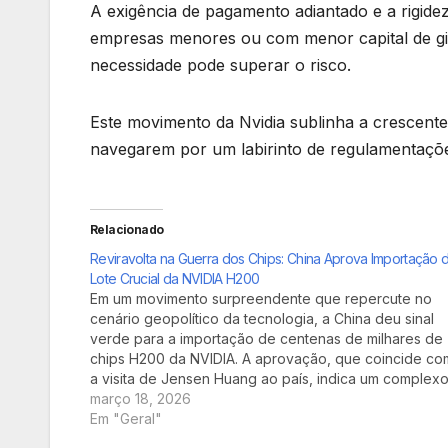
A exigência de pagamento adiantado e a rigid
empresas menores ou com menor capital de gir
necessidade pode superar o risco.
Este movimento da Nvidia sublinha a crescent
navegarem por um labirinto de regulamentações
Relacionado
Reviravolta na Guerra dos Chips: China Aprova Importação 
Lote Crucial da NVIDIA H200
Em um movimento surpreendente que repercute no
cenário geopolítico da tecnologia, a China deu sinal
verde para a importação de centenas de milhares de
chips H200 da NVIDIA. A aprovação, que coincide co
a visita de Jensen Huang ao país, indica um complex
balé entre a necessidade de tecnologia avançada…
março 18, 2026
Em "Geral"