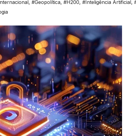
nternacional
,
#Geopolítica
,
#H200
,
#Inteligência Artificial
,
ogia