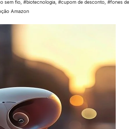
o sem fio
,
#biotecnologia
,
#cupom de desconto
,
#fones de
oção Amazon