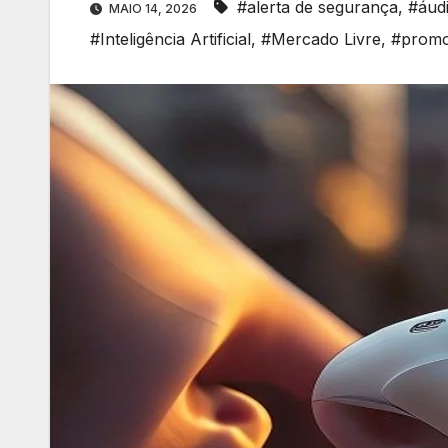
#alerta de segurança
,
#áudi
MAIO 14, 2026
#Inteligência Artificial
,
#Mercado Livre
,
#prom