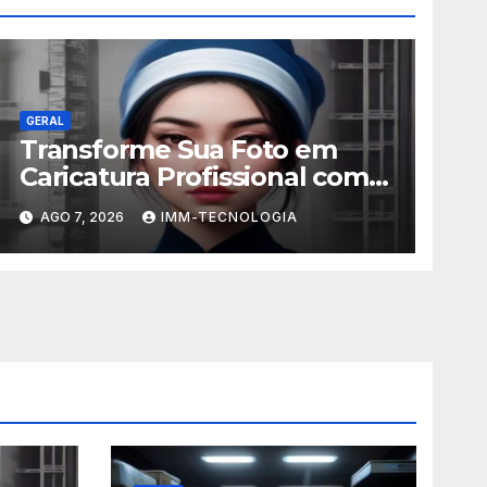
GERAL
Transforme Sua Foto em
Caricatura Profissional com
ChatGPT: A Nova Trend
AGO 7, 2026
IMM-TECNOLOGIA
Digital Explicada