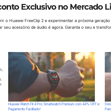
onto Exclusivo no Mercado Li
irir o Huawei FreeClip 2 e experimentar a próxima geraçã
izar seu acessório de áudio é agora. Garanta o seu e tran
C
o,
s.
m
om
Huawei Watch Fit 4 Pro: Smartwatch Premium com 44% OFF e
Des
Pagamento Facilitado!
Par