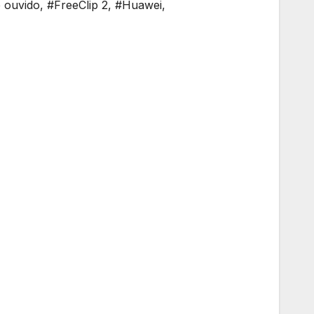
 ouvido
,
#FreeClip 2
,
#Huawei
,