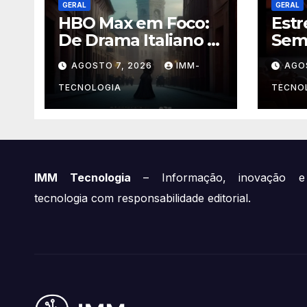
GERAL
GERAL
HBO Max em Foco:
Estr
De Drama Italiano a
Sem
Caos Culinário, As
Man
AGOSTO 7, 2026
IMM-
AGO
Novidades
Grog
Imperdíveis da
Out
TECNOLOGIA
TECNO
Semana (16 a 22 de
Lan
Fevereiro)
Impe
IMM Tecnologia
– Informação, inovação e
tecnologia com responsabilidade editorial.