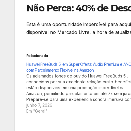
Não Perca: 40% de Desc
Esta é uma oportunidade imperdível para adqu
disponível no Mercado Livre, a hora de atual
Relacionado
Huawei FreeBuds 5i em Super Oferta: Áudio Premium e AN
com Parcelamento Flexível na Amazon
Os aclamados fones de ouvido Huawei FreeBuds 5i,
conhecidos por sua excelente relação custo-benefíci
estão disponíveis em uma promoção imperdível na
Amazon, permitindo parcelamento em até 7x sem juro
Prepare-se para uma experiência sonora imersiva co
cancelamento de ruído ativo e alta definição, tudo c
junho 7, 2026
a conveniência da compra online.
Em "Geral"