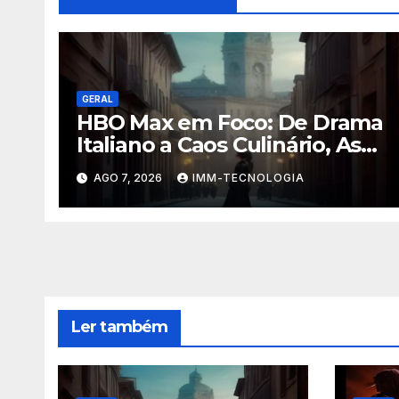
GERAL
HBO Max em Foco: De Drama
Italiano a Caos Culinário, As
Novidades Imperdíveis da
AGO 7, 2026
IMM-TECNOLOGIA
Semana (16 a 22 de
Fevereiro)
Ler também