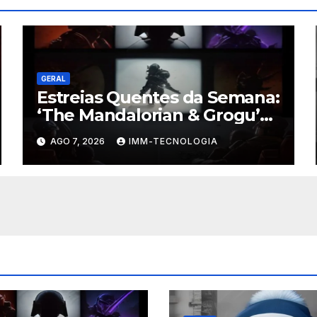
GERAL
Estreias Quentes da Semana:
‘The Mandalorian & Grogu’
Anunciado e Outros
AGO 7, 2026
IMM-TECNOLOGIA
Lançamentos Imperdíveis!