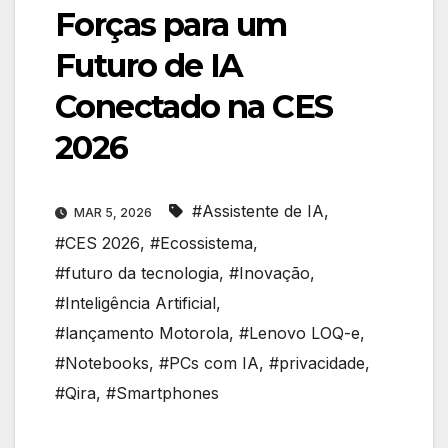
Forças para um
Futuro de IA
Conectado na CES
2026
#Assistente de IA
,
MAR 5, 2026
#CES 2026
,
#Ecossistema
,
#futuro da tecnologia
,
#Inovação
,
#Inteligência Artificial
,
#lançamento Motorola
,
#Lenovo LOQ-e
,
#Notebooks
,
#PCs com IA
,
#privacidade
,
#Qira
,
#Smartphones