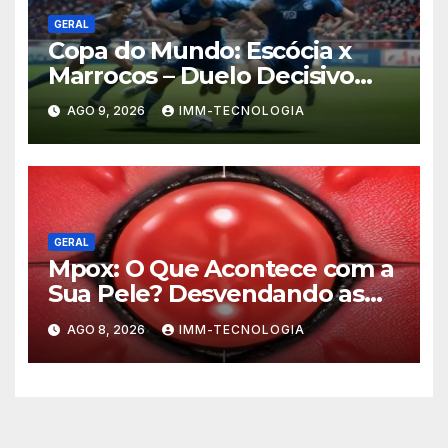
GERAL
Copa do Mundo: Escócia x
Marrocos – Duelo Decisivo
pela Liderança do Grupo
AGO 9, 2026
IMM-TECNOLOGIA
GERAL
Mpox: O Que Acontece com a
Sua Pele? Desvendando as
Lesões e Estratégias de
AGO 8, 2026
IMM-TECNOLOGIA
Prevenção