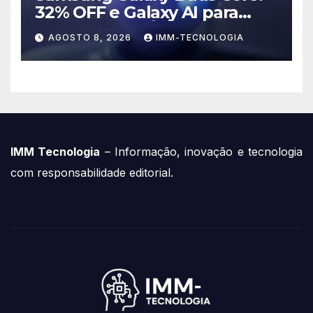
32% OFF e Galaxy AI para
Turbinar Seu Áudio!
AGOSTO 8, 2026
IMM-TECNOLOGIA
IMM Tecnologia
– Informação, inovação e tecnologia
com responsabilidade editorial.