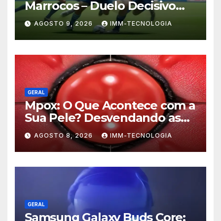
Marrocos – Duelo Decisivo
pela Liderança do Grupo
AGOSTO 9, 2026
IMM-TECNOLOGIA
GERAL
Mpox: O Que Acontece com a
Sua Pele? Desvendando as
Lesões e Estratégias de
AGOSTO 8, 2026
IMM-TECNOLOGIA
Prevenção
GERAL
Samsung Galaxy Buds Core: