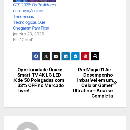
certificação Pantone
CES 2026: Os Bastidores
para cores
da Inovação e as
incrivelmente fiéis.
Tendências
Tecnológicas Que
Chegaram Para Ficar
janeiro 23, 2026
Em "Geral"
Oportunidade Única:
RedMagic 11 Air:
Navegação
Smart TV 4K LG LED
Desempenho
de 50 Polegadas com
Imbatível em um
de
33% OFF no Mercado
Celular Gamer
Livre!
Ultrafino – Análise
Post
Completa