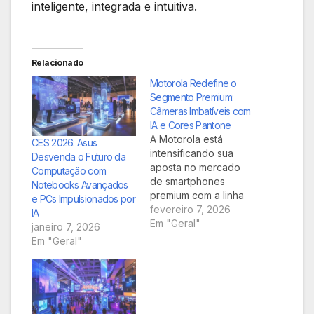
inteligente, integrada e intuitiva.
Relacionado
Motorola Redefine o
Segmento Premium:
Câmeras Imbatíveis com
IA e Cores Pantone
A Motorola está
CES 2026: Asus
intensificando sua
Desvenda o Futuro da
aposta no mercado
Computação com
de smartphones
Notebooks Avançados
premium com a linha
e PCs Impulsionados por
Signature, focando
fevereiro 7, 2026
IA
em entregar uma
Em "Geral"
janeiro 7, 2026
experiência
Em "Geral"
fotográfica de elite,
impulsionada por
inteligência artificial,
desempenho robusto
e a exclusiva