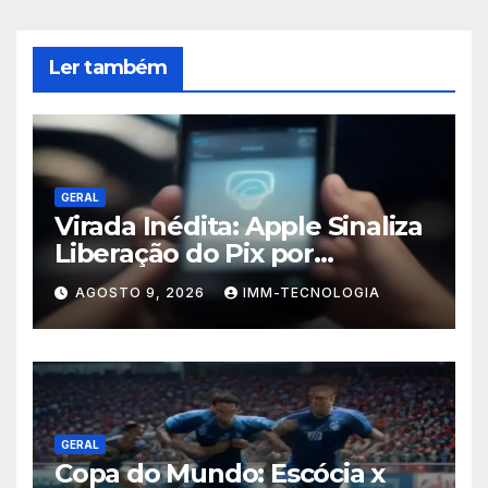
Ler também
GERAL
Virada Inédita: Apple Sinaliza
Liberação do Pix por
Aproximação para iPhones
AGOSTO 9, 2026
IMM-TECNOLOGIA
no Brasil
GERAL
Copa do Mundo: Escócia x