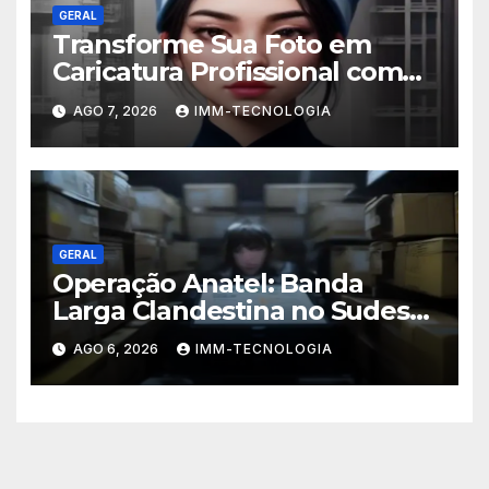
GERAL
Transforme Sua Foto em
Caricatura Profissional com
ChatGPT: A Nova Trend
AGO 7, 2026
IMM-TECNOLOGIA
Digital Explicada
GERAL
Operação Anatel: Banda
Larga Clandestina no Sudeste
Sofre Grande Golpe com
AGO 6, 2026
IMM-TECNOLOGIA
Apreensão de R$ 24 Mil em
Equipamentos