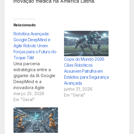
inovação médica na América Latina.
Relacionado
Robótica Avançada:
Google DeepMind e
Agile Robots Unem
Forças para o Futuro do
Toque Tátil
Copa do Mundo 2026:
Uma parceria
Cães Robóticos
estratégica entre a
Assumem Patrulha em
gigante da IA Google
Estádios para Segurança
DeepMind e a
Avançada
inovadora Agile
junho 21, 2026
Robots promete
março 25, 2026
Em "Geral"
redefinir a interação
Em "Geral"
humano-máquina. Ao
integrar os avançados
modelos de
inteligência artificial
do Google, como o