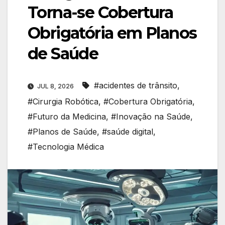
Torna-se Cobertura
Obrigatória em Planos
de Saúde
#acidentes de trânsito
,
JUL 8, 2026
#Cirurgia Robótica
,
#Cobertura Obrigatória
,
#Futuro da Medicina
,
#Inovação na Saúde
,
#Planos de Saúde
,
#saúde digital
,
#Tecnologia Médica