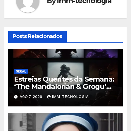
By
imm-tecnologia
Posts Relacionados
GERAL
Estreias Quentes da Semana:
‘The Mandalorian & Grogu’
Anunciado e Outros
AGO 7, 2026
IMM-TECNOLOGIA
Lançamentos Imperdíveis!