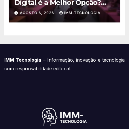
Digital é a Melhor Opção?
Guia Completo de Segurança
AGOSTO 6, 2026
IMM-TECNOLOGIA
para Pagar com o Celular na
Folia
IMM Tecnologia
– Informação, inovação e tecnologia
com responsabilidade editorial.