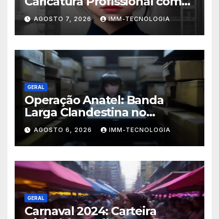
Caricatura Profissional com
ChatGPT: A Nova Trend
AGOSTO 7, 2026
IMM-TECNOLOGIA
Digital Explicada
GERAL
Operação Anatel: Banda
Larga Clandestina no
Sudeste Sofre Grande Golpe
AGOSTO 6, 2026
IMM-TECNOLOGIA
com Apreensão de R$ 24 Mil
em Equipamentos
GERAL
Carnaval 2024: Carteira