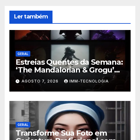
Ler também
GERAL
Estreias Quentes da Semana:
‘The Mandalorian & Grogu’
Anunciado e Outros
AGOSTO 7, 2026
IMM-TECNOLOGIA
Lançamentos Imperdíveis!
GERAL
Transforme Sua Foto em