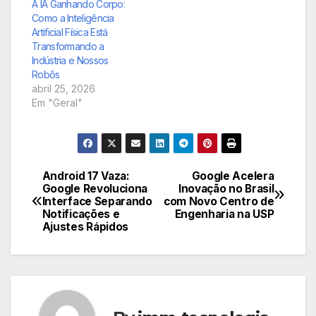
Gemini, nos robôs da
A IA Ganhando Corpo:
Agile, o objetivo é
Como a Inteligência
equipá-los com uma
Artificial Física Está
inteligência tátil sem
Transformando a
precedentes, abrindo
Indústria e Nossos
caminho para…
Robôs
abril 25, 2026
Em "Geral"
Android 17 Vaza:
Google Acelera
Navegação
Google Revoluciona
Inovação no Brasil
Interface Separando
com Novo Centro de
de
Notificações e
Engenharia na USP
Ajustes Rápidos
Post