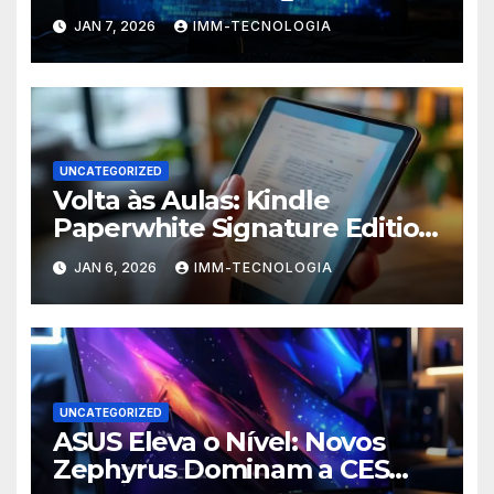
Usuários do Windows e
JAN 7, 2026
IMM-TECNOLOGIA
Espalha Malware
UNCATEGORIZED
Volta às Aulas: Kindle
Paperwhite Signature Edition
com Desconto Imperdível
JAN 6, 2026
IMM-TECNOLOGIA
para Turbinar Seus Estudos!
UNCATEGORIZED
ASUS Eleva o Nível: Novos
Zephyrus Dominam a CES