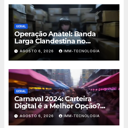
GERAL
Operação Anatel: Banda
Larga Clandestina no
Sudeste Sofre Grande Golpe
AGOSTO 6, 2026
IMM-TECNOLOGIA
com Apreensão de R$ 24 Mil
em Equipamentos
GERAL
Carnaval 2024: Carteira
Digital é a Melhor Opção?
Guia Completo de Segurança
AGOSTO 6, 2026
IMM-TECNOLOGIA
para Pagar com o Celular na
Folia