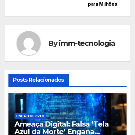
para Milhões
cruciais para navegar
Post
nesta nova era.
By
imm-tecnologia
Posts Relacionados
UNCATEGORIZED
Ameaça Digital: Falsa ‘Tela
Azul da Morte’ Engana