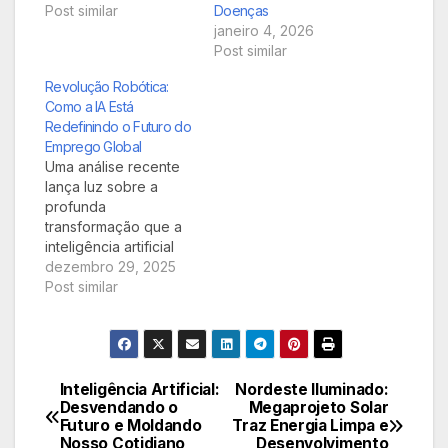
Post similar
Doenças
janeiro 4, 2026
Post similar
Revolução Robótica:
Como a IA Está
Redefinindo o Futuro do
Emprego Global
Uma análise recente
lança luz sobre a
profunda
transformação que a
inteligência artificial
está operando no
dezembro 29, 2025
mercado de trabalho
Post similar
mundial. Prepare-se
para entender as
novas dinâmicas,
desde a automação
de tarefas até a
Inteligência Artificial:
Nordeste Iluminado:
Navegação
emergência de
Desvendando o
Megaprojeto Solar
Futuro e Moldando
Traz Energia Limpa e
profissões inéditas e
de
Nosso Cotidiano
Desenvolvimento
as competências