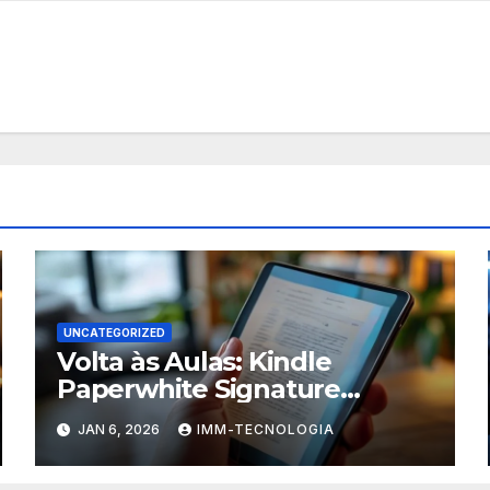
UNCATEGORIZED
Volta às Aulas: Kindle
Paperwhite Signature
Edition com Desconto
JAN 6, 2026
IMM-TECNOLOGIA
Imperdível para Turbinar
Seus Estudos!