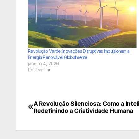
Revolução Verde: Inovações Disruptivas Impulsionam a
Energia Renovável Globalmente
janeiro 4, 2026
Post similar
A Revolução Silenciosa: Como a Inteli
Navegação
Redefinindo a Criatividade Humana
de
Post