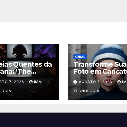
GERAL
eias Quentes da
Transforme Sua
ana: ‘The
Foto em Caricat
dalorian &
Profissional co
STO 7, 2026
IMM-
AGOSTO 7, 2026
I
u’ Anunciado e
ChatGPT: A Nov
ros
Trend Digital
LOGIA
TECNOLOGIA
çamentos
Explicada
rdíveis!