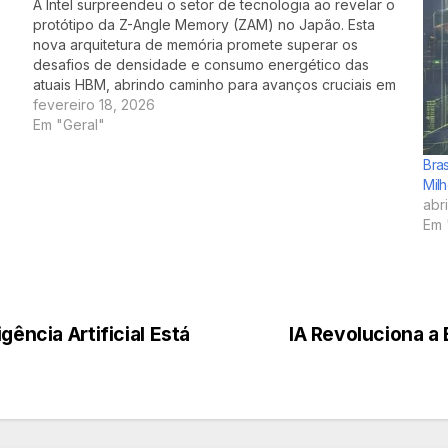
A Intel surpreendeu o setor de tecnologia ao revelar o
protótipo da Z-Angle Memory (ZAM) no Japão. Esta
nova arquitetura de memória promete superar os
desafios de densidade e consumo energético das
atuais HBM, abrindo caminho para avanços cruciais em
data centers, inteligência artificial e computação de alta
fevereiro 18, 2026
performance. Desenvolvida…
Em "Geral"
Bras
Milh
abr
Em 
gência Artificial Está
IA Revoluciona a