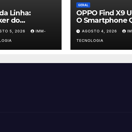
GERAL
da Linha:
OPPO Find X9 Ul
ker do
O Smartphone 
tKings é
Desafia Câmera
STO 5, 2026
IMM-
AGOSTO 4, 2026
I
enciado à
Profissionais c
são por Esquema
200MP e Tecnol
LOGIA
TECNOLOGIA
onário de Contas
Hasselblad
badas