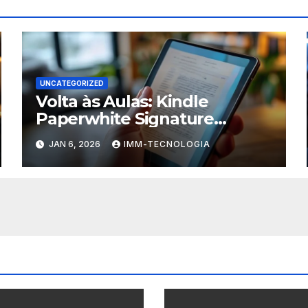
UNCATEGORIZED
Volta às Aulas: Kindle
Paperwhite Signature
Edition com Desconto
JAN 6, 2026
IMM-TECNOLOGIA
Imperdível para Turbinar
Seus Estudos!