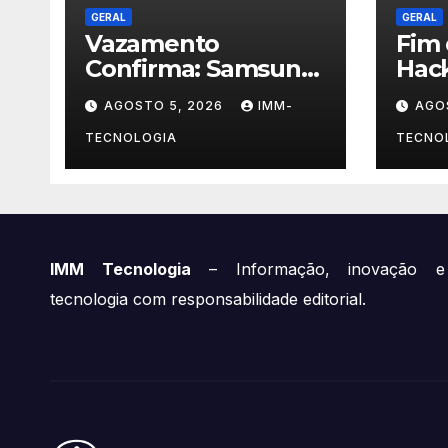
GERAL
GERAL
Vazamento
Fim 
Confirma: Samsung
Hac
Galaxy M47 e Mais
Draf
AGOSTO 5, 2026
IMM-
AGO
Dois Dispositivos a
Sent
Caminho!
Pri
TECNOLOGIA
TECNO
Mili
Rou
IMM Tecnologia
– Informação, inovação e
tecnologia com responsabilidade editorial.