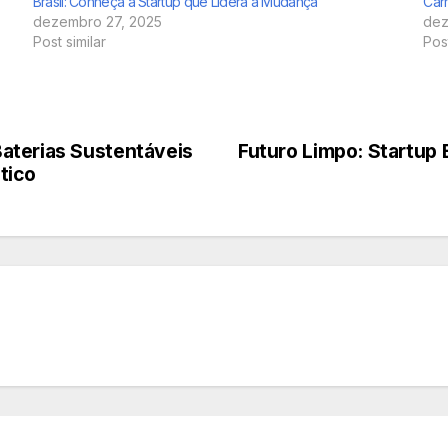
Brasil: Conheça a Startup que Lidera a Mudança
Car
dezembro 27, 2025
dez
Post similar
Post
aterias Sustentáveis
Futuro Limpo: Startup 
tico