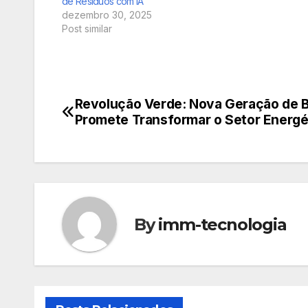
de Resíduos com IA
dezembro 30, 2025
Post similar
Revolução Verde: Nova Geração de B
Navegação
Promete Transformar o Setor Energé
de
Post
By
imm-tecnologia