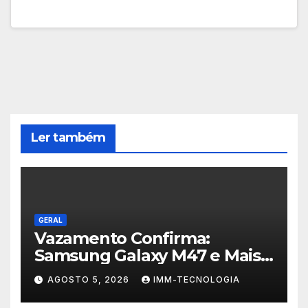
Ler também
GERAL
Vazamento Confirma:
Samsung Galaxy M47 e Mais
Dois Dispositivos a Caminho!
AGOSTO 5, 2026
IMM-TECNOLOGIA