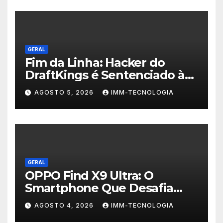
GERAL
Fim da Linha: Hacker do
DraftKings é Sentenciado à
Prisão por Esquema
AGOSTO 5, 2026
IMM-TECNOLOGIA
Milionário de Contas
Roubadas
GERAL
OPPO Find X9 Ultra: O
Smartphone Que Desafia
Câmeras Profissionais com
AGOSTO 4, 2026
IMM-TECNOLOGIA
200MP e Tecnologia