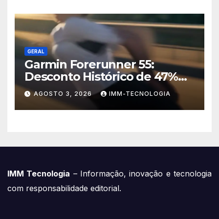
Hasselblad
GERAL
Garmin Forerunner 55:
Desconto Histórico de 47%
no Smartwatch Essencial
AGOSTO 3, 2026
IMM-TECNOLOGIA
para Corredores!
IMM Tecnologia
– Informação, inovação e tecnologia
com responsabilidade editorial.