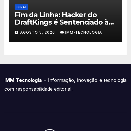
GERAL
Fim da Linha: Hacker do
DraftKings é Sentenciado à
Prisão por Esquema
AGOSTO 5, 2026
IMM-TECNOLOGIA
Milionário de Contas
Roubadas
IMM Tecnologia
– Informação, inovação e tecnologia
com responsabilidade editorial.