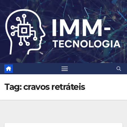
Skip
to
content
Tag:
cravos retráteis