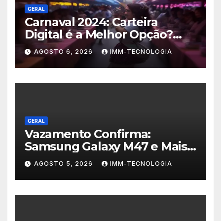
GERAL
Carnaval 2024: Carteira
Digital é a Melhor Opção?
Guia Completo de Segurança
AGOSTO 6, 2026
IMM-TECNOLOGIA
para Pagar com o Celular na
Folia
GERAL
Vazamento Confirma:
Samsung Galaxy M47 e Mais
Dois Dispositivos a Caminho!
AGOSTO 5, 2026
IMM-TECNOLOGIA