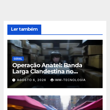
Ler também
GERAL
Operação Anatel: Banda
Larga Clandestina no
Sudeste Sofre Grande Golpe
AGOSTO 6, 2026
IMM-TECNOLOGIA
com Apreensão de R$ 24 Mil
em Equipamentos