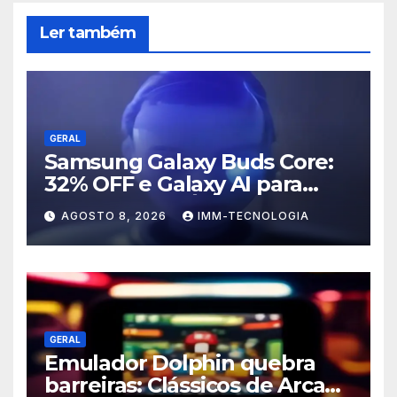
Ler também
GERAL
Samsung Galaxy Buds Core:
32% OFF e Galaxy AI para
Turbinar Seu Áudio!
AGOSTO 8, 2026
IMM-TECNOLOGIA
GERAL
Emulador Dolphin quebra
barreiras: Clássicos de Arcade