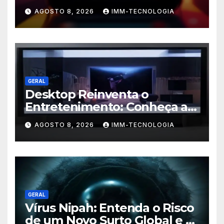
da Triforce agora no seu PC e
AGOSTO 8, 2026
IMM-TECNOLOGIA
Android!
GERAL
Desktop Reinventa o
Entretenimento: Conheça a
Nova Plataforma de
AGOSTO 8, 2026
IMM-TECNOLOGIA
Streaming com TV ao Vivo e
Conteúdo On-Demand
GERAL
Vírus Nipah: Entenda o Risco
de um Novo Surto Global e a