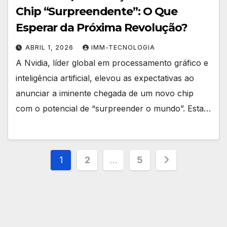
Chip “Surpreendente”: O Que
Esperar da Próxima Revolução?
ABRIL 1, 2026
IMM-TECNOLOGIA
A Nvidia, líder global em processamento gráfico e
inteligência artificial, elevou as expectativas ao
anunciar a iminente chegada de um novo chip
com o potencial de “surpreender o mundo”. Esta…
Paginação
1
2
…
5
de
posts