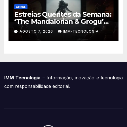
GERAL
Estreias Quentes da Semana:
‘The Mandalorian & Grogu’
Anunciado e Outros
AGOSTO 7, 2026
IMM-TECNOLOGIA
Lançamentos Imperdíveis!
IMM Tecnologia
– Informação, inovação e tecnologia
com responsabilidade editorial.