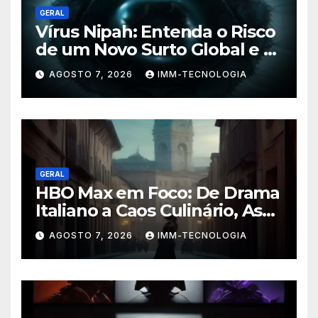
GERAL
Vírus Nipah: Entenda o Risco
de um Novo Surto Global e a
Preocupação dos
AGOSTO 7, 2026
IMM-TECNOLOGIA
Especialistas
GERAL
HBO Max em Foco: De Drama
Italiano a Caos Culinário, As
Novidades Imperdíveis da
AGOSTO 7, 2026
IMM-TECNOLOGIA
Semana (16 a 22 de Fevereiro)