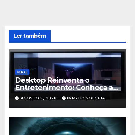
Ler também
GERAL
Desktop Reinventa o
Entretenimento: Conheça a
Nova Plataforma de
AGOSTO 8, 2026
IMM-TECNOLOGIA
Streaming com TV ao Vivo e
Conteúdo On-Demand