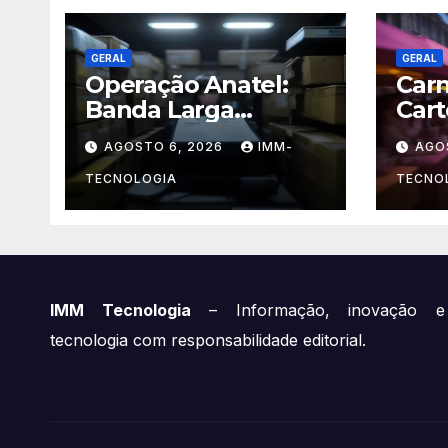
GERAL
GERAL
Operação Anatel:
Carn
Banda Larga
Cart
Clandestina no
Mel
AGOSTO 6, 2026
IMM-
AGO
Sudeste Sofre
Com
Grande Golpe com
Seg
TECNOLOGIA
TECNO
Apreensão de R$ 24
Paga
Mil em
na F
Equipamentos
IMM Tecnologia
– Informação, inovação e
tecnologia com responsabilidade editorial.