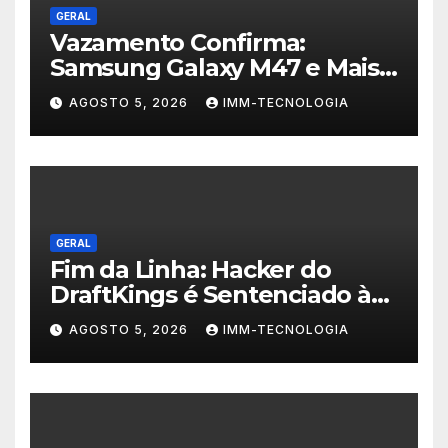
GERAL
Vazamento Confirma:
Samsung Galaxy M47 e Mais
Dois Dispositivos a Caminho!
AGOSTO 5, 2026
IMM-TECNOLOGIA
GERAL
Fim da Linha: Hacker do
DraftKings é Sentenciado à
Prisão por Esquema
AGOSTO 5, 2026
IMM-TECNOLOGIA
Milionário de Contas
Roubadas