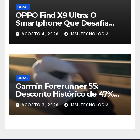
GERAL
OPPO Find X9 Ultra: O
Smartphone Que Desafia
Câmeras Profissionais com
AGOSTO 4, 2026
IMM-TECNOLOGIA
200MP e Tecnologia
Hasselblad
GERAL
Garmin Forerunner 55:
Desconto Histórico de 47%
no Smartwatch Essencial
AGOSTO 3, 2026
IMM-TECNOLOGIA
para Corredores!