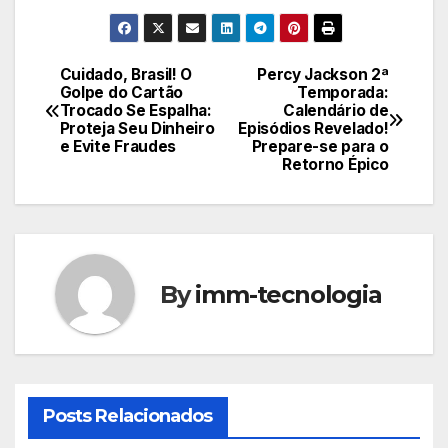
Cuidado, Brasil! O
Percy Jackson 2ª
Navegação
Golpe do Cartão
Temporada:
Trocado Se Espalha:
Calendário de
de
Proteja Seu Dinheiro
Episódios Revelado!
e Evite Fraudes
Prepare-se para o
Post
Retorno Épico
By
imm-tecnologia
Posts Relacionados