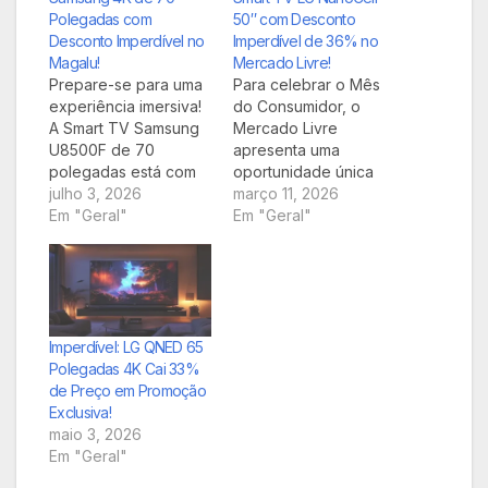
Polegadas com
50″ com Desconto
Desconto Imperdível no
Imperdível de 36% no
Magalu!
Mercado Livre!
Prepare-se para uma
Para celebrar o Mês
experiência imersiva!
do Consumidor, o
A Smart TV Samsung
Mercado Livre
U8500F de 70
apresenta uma
polegadas está com
oportunidade única
uma oferta imperdível
julho 3, 2026
para adquirir a Smart
março 11, 2026
no Magazine Luiza,
Em "Geral"
TV LG NanoCell de 50
Em "Geral"
oferecendo quase
polegadas. Com
30% de desconto e
resolução 4K Ultra HD
um cupom extra de
e a inovadora
R$ 300. Uma chance
tecnologia NanoCell,
única de garantir
este modelo
tecnologia de ponta
equipado com webOS
Imperdível: LG QNED 65
para filmes, séries e,
25 está com um preço
Polegadas 4K Cai 33%
claro, a próxima Copa
especial,
de Preço em Promoção
do…
especialmente
Exclusiva!
vantajoso para
maio 3, 2026
pagamentos via Pix.
Em "Geral"