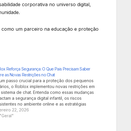
lidade corporativa no universo digital,
munidade.
 como um parceiro na educação e proteção
lox Reforça Segurança: O Que Pais Precisam Saber
re as Novas Restrições no Chat
um passo crucial para a proteção dos pequenos
ários, o Roblox implementou novas restrições em
 sistema de chat. Entenda como essas mudanças
actam a segurança digital infantil, os riscos
sistentes no ambiente online e as estratégias
enciais para que pais e responsáveis garantam uma
ereiro 22, 2026
eriência segura e divertida…
"Geral"