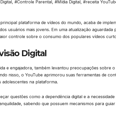
igital
,
#Controle Parental
,
#Mídia Digital
,
#receita YouTub
e principal plataforma de vídeos do mundo, acaba de imple
os usuários mais jovens. Em uma atualização aguardada po
ior controle sobre o consumo dos populares vídeos curtos
isão Digital
tida e engajadora, também levantou preocupações sobre o 
ndo nisso, o YouTube aprimorou suas ferramentas de cont
os adolescentes na plataforma.
eçar questões como a dependência digital e a necessidade
ranquilidade, sabendo que possuem mecanismos para guiar 