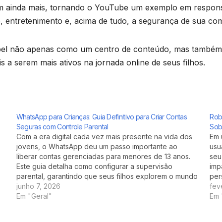
m ainda mais, tornando o YouTube um exemplo em responsabi
, entretenimento e, acima de tudo, a segurança de sua co
pel não apenas como um centro de conteúdo, mas também
is a serem mais ativos na jornada online de seus filhos.
WhatsApp para Crianças: Guia Definitivo para Criar Contas
Rob
Seguras com Controle Parental
Sob
Com a era digital cada vez mais presente na vida dos
Em 
jovens, o WhatsApp deu um passo importante ao
usu
liberar contas gerenciadas para menores de 13 anos.
seu
Este guia detalha como configurar a supervisão
imp
parental, garantindo que seus filhos explorem o mundo
per
digital com segurança e responsabilidade.
junho 7, 2026
ess
fev
Em "Geral"
exp
Em 