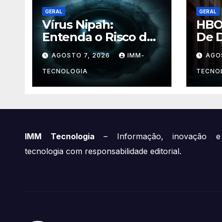
GERAL
GERAL
Vírus Nipah:
HBO
Entenda o Risco de
De D
um Novo Surto
Caos
AGOSTO 7, 2026
IMM-
AGO
Global e a
Nov
Preocupação dos
Impe
TECNOLOGIA
TECNO
Especialistas
Sema
Feve
IMM Tecnologia
– Informação, inovação e
tecnologia com responsabilidade editorial.