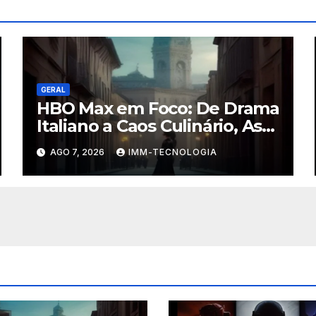
GERAL
HBO Max em Foco: De Drama
Italiano a Caos Culinário, As
Novidades Imperdíveis da
AGO 7, 2026
IMM-TECNOLOGIA
Semana (16 a 22 de
Fevereiro)