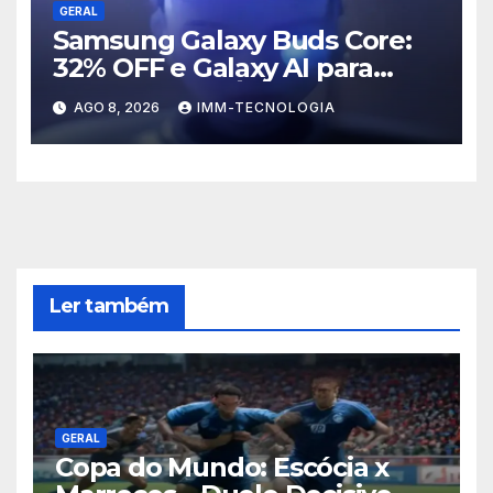
GERAL
Samsung Galaxy Buds Core:
32% OFF e Galaxy AI para
Turbinar Seu Áudio!
AGO 8, 2026
IMM-TECNOLOGIA
Ler também
GERAL
Copa do Mundo: Escócia x