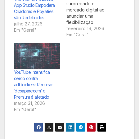
surpreende o
App Studio Empodera
mercado digital ao
Criadores e Royalties
anunciar uma
são Redefinidos
flexibilização
julho 27, 2026
significativa em suas
fevereiro 19, 2026
Em "Geral"
diretrizes de
Em "Geral"
monetização. A partir
de agora, vídeos que
abordam temas
considerados
sensíveis ou
controversos
YouTube intensifica
poderão gerar receita
cerco contra
com anúncios,
adblockers: Recursos
prometendo um
‘desaparecem’ e
impulso financeiro
Premium é afetado
para milhares de
março 31, 2026
criadores de
Em "Geral"
conteúdo ao redor do
mundo.