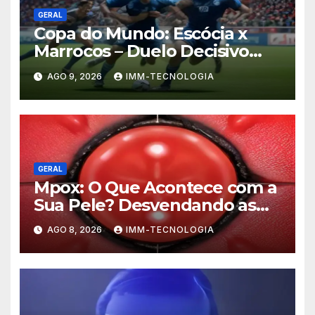
GERAL
Copa do Mundo: Escócia x
Marrocos – Duelo Decisivo
pela Liderança do Grupo
AGO 9, 2026
IMM-TECNOLOGIA
GERAL
Mpox: O Que Acontece com a
Sua Pele? Desvendando as
Lesões e Estratégias de
AGO 8, 2026
IMM-TECNOLOGIA
Prevenção