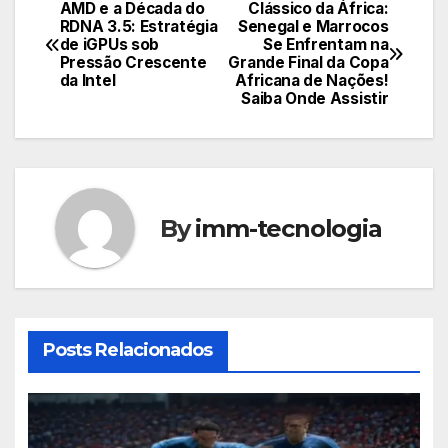
AMD e a Década do
Clássico da África:
Navegação
RDNA 3.5: Estratégia
Senegal e Marrocos
de iGPUs sob
Se Enfrentam na
de
Pressão Crescente
Grande Final da Copa
da Intel
Africana de Nações!
Post
Saiba Onde Assistir
By
imm-tecnologia
Posts Relacionados