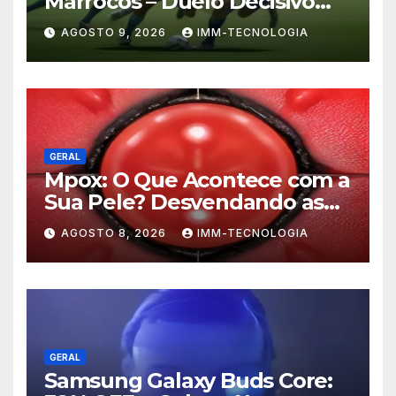
Marrocos – Duelo Decisivo
pela Liderança do Grupo
AGOSTO 9, 2026
IMM-TECNOLOGIA
GERAL
Mpox: O Que Acontece com a
Sua Pele? Desvendando as
Lesões e Estratégias de
AGOSTO 8, 2026
IMM-TECNOLOGIA
Prevenção
GERAL
Samsung Galaxy Buds Core: