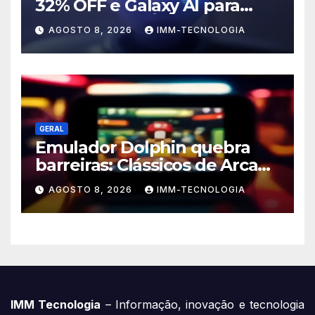
32% OFF e Galaxy AI para
Turbinar Seu Áudio!
AGOSTO 8, 2026
IMM-TECNOLOGIA
GERAL
Emulador Dolphin quebra
barreiras: Clássicos de Arcade
da Triforce agora no seu PC e
AGOSTO 8, 2026
IMM-TECNOLOGIA
Android!
IMM Tecnologia
– Informação, inovação e tecnologia