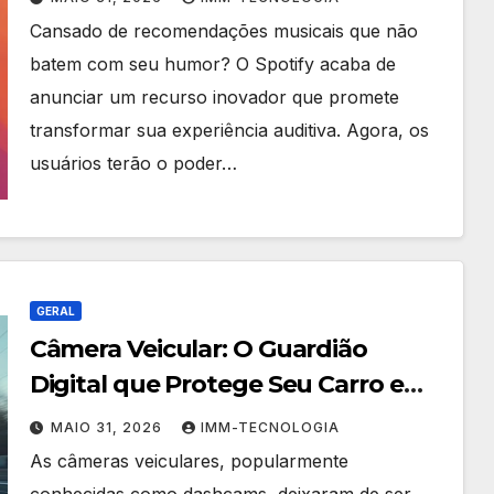
Cansado de recomendações musicais que não
batem com seu humor? O Spotify acaba de
anunciar um recurso inovador que promete
transformar sua experiência auditiva. Agora, os
usuários terão o poder…
GERAL
Câmera Veicular: O Guardião
Digital que Protege Seu Carro e
Seus Direitos no Trânsito
MAIO 31, 2026
IMM-TECNOLOGIA
As câmeras veiculares, popularmente
conhecidas como dashcams, deixaram de ser