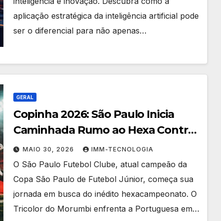
inteligência e inovação. Descubra como a
aplicação estratégica da inteligência artificial pode
ser o diferencial para não apenas…
GERAL
Copinha 2026: São Paulo Inicia
Caminhada Rumo ao Hexa Contra
a Portuguesa – Onde Assistir ao
MAIO 30, 2026
IMM-TECNOLOGIA
Vivo!
O São Paulo Futebol Clube, atual campeão da
Copa São Paulo de Futebol Júnior, começa sua
jornada em busca do inédito hexacampeonato. O
Tricolor do Morumbi enfrenta a Portuguesa em…