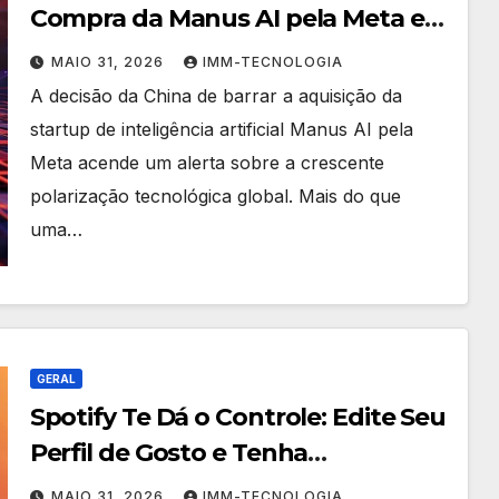
Compra da Manus AI pela Meta em
Meio a Tensão Geopolítica
MAIO 31, 2026
IMM-TECNOLOGIA
A decisão da China de barrar a aquisição da
startup de inteligência artificial Manus AI pela
Meta acende um alerta sobre a crescente
polarização tecnológica global. Mais do que
uma…
GERAL
Spotify Te Dá o Controle: Edite Seu
Perfil de Gosto e Tenha
Recomendações Perfeitas
MAIO 31, 2026
IMM-TECNOLOGIA