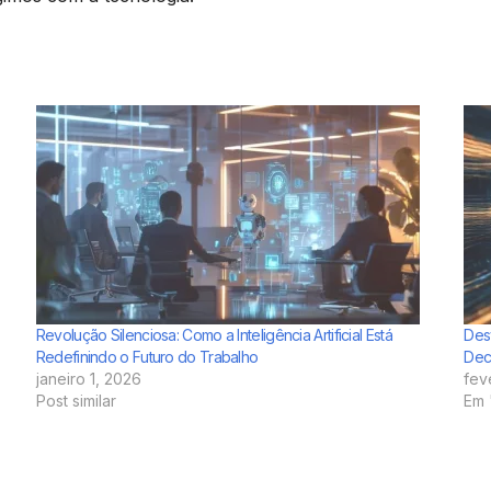
Revolução Silenciosa: Como a Inteligência Artificial Está
Des
Redefinindo o Futuro do Trabalho
Dec
janeiro 1, 2026
fev
Post similar
Em 