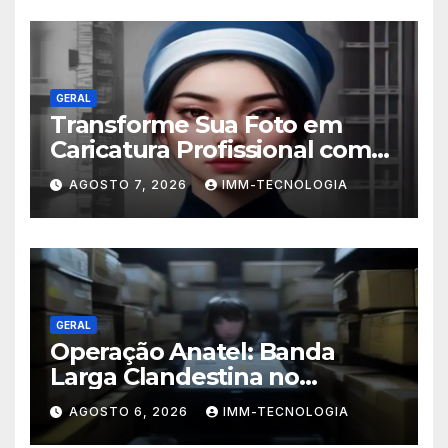
GERAL
Transforme Sua Foto em
Caricatura Profissional com
ChatGPT: A Nova Trend
AGOSTO 7, 2026
IMM-TECNOLOGIA
Digital Explicada
GERAL
Operação Anatel: Banda
Larga Clandestina no
Sudeste Sofre Grande Golpe
AGOSTO 6, 2026
IMM-TECNOLOGIA
com Apreensão de R$ 24 Mil