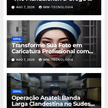
Anunciado e Outros
AGO 7, 2026
IMM-TECNOLOGIA
Lançamentos Imperdíveis!
GERAL
Transforme Sua Foto em
Caricatura Profissional com
ChatGPT: A Nova Trend
AGO 7, 2026
IMM-TECNOLOGIA
Digital Explicada
GERAL
Operação Anatel: Banda
Larga Clandestina no Sudeste