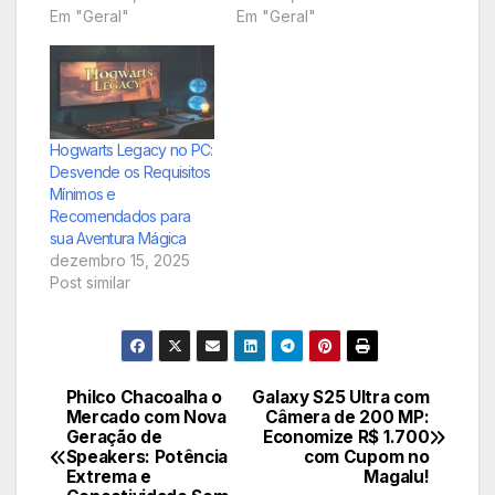
Em "Geral"
Em "Geral"
Hogwarts Legacy no PC:
Desvende os Requisitos
Mínimos e
Recomendados para
sua Aventura Mágica
dezembro 15, 2025
Post similar
Philco Chacoalha o
Galaxy S25 Ultra com
Navegação
Mercado com Nova
Câmera de 200 MP:
Geração de
Economize R$ 1.700
de
Speakers: Potência
com Cupom no
Extrema e
Magalu!