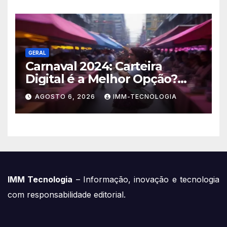
em Equipamentos
GERAL
Carnaval 2024: Carteira
Digital é a Melhor Opção?
Guia Completo de Segurança
AGOSTO 6, 2026
IMM-TECNOLOGIA
para Pagar com o Celular na
Folia
IMM Tecnologia
– Informação, inovação e tecnologia
com responsabilidade editorial.