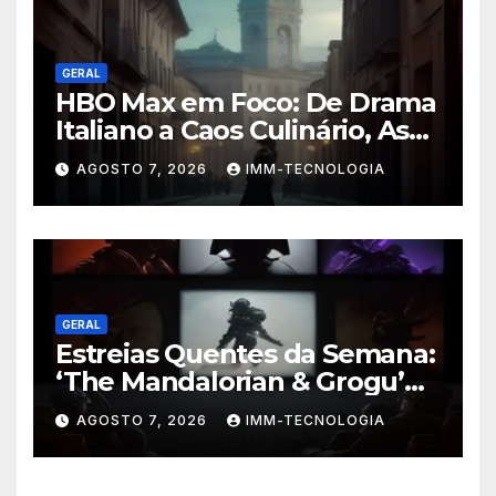
GERAL
HBO Max em Foco: De Drama
Italiano a Caos Culinário, As
Novidades Imperdíveis da
AGOSTO 7, 2026
IMM-TECNOLOGIA
Semana (16 a 22 de Fevereiro)
GERAL
Estreias Quentes da Semana:
‘The Mandalorian & Grogu’
Anunciado e Outros
AGOSTO 7, 2026
IMM-TECNOLOGIA
Lançamentos Imperdíveis!