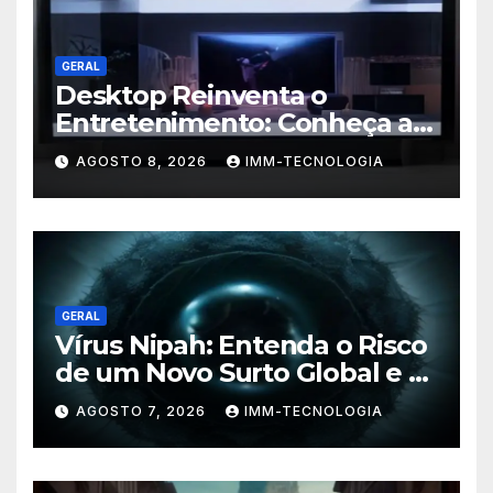
GERAL
Desktop Reinventa o
Entretenimento: Conheça a
Nova Plataforma de
AGOSTO 8, 2026
IMM-TECNOLOGIA
Streaming com TV ao Vivo e
Conteúdo On-Demand
GERAL
Vírus Nipah: Entenda o Risco
de um Novo Surto Global e a
Preocupação dos
AGOSTO 7, 2026
IMM-TECNOLOGIA
Especialistas