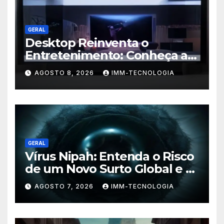
GERAL
Desktop Reinventa o
Entretenimento: Conheça a
Nova Plataforma de
AGOSTO 8, 2026
IMM-TECNOLOGIA
Streaming com TV ao Vivo e
Conteúdo On-Demand
GERAL
Vírus Nipah: Entenda o Risco
de um Novo Surto Global e a
Preocupação dos
AGOSTO 7, 2026
IMM-TECNOLOGIA
Especialistas