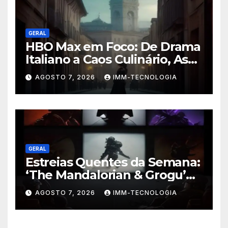
GERAL
HBO Max em Foco: De Drama
Italiano a Caos Culinário, As
Novidades Imperdíveis da
AGOSTO 7, 2026
IMM-TECNOLOGIA
Semana (16 a 22 de Fevereiro)
GERAL
Estreias Quentes da Semana:
‘The Mandalorian & Grogu’
Anunciado e Outros
AGOSTO 7, 2026
IMM-TECNOLOGIA
Lançamentos Imperdíveis!