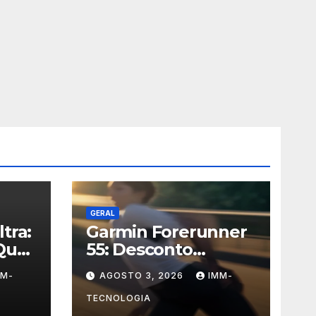
GERAL
tra:
Garmin Forerunner
Que
55: Desconto
s
Histórico de 47% no
MM-
AGOSTO 3, 2026
IMM-
om
Smartwatch
ogia
Essencial para
TECNOLOGIA