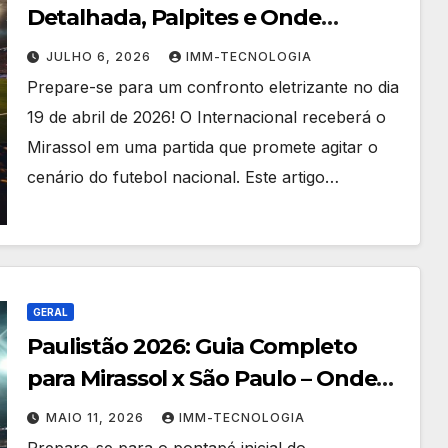
Detalhada, Palpites e Onde
Acompanhar o Duelo de
JULHO 6, 2026
IMM-TECNOLOGIA
19/04/2026
Prepare-se para um confronto eletrizante no dia
19 de abril de 2026! O Internacional receberá o
Mirassol em uma partida que promete agitar o
cenário do futebol nacional. Este artigo…
GERAL
Paulistão 2026: Guia Completo
para Mirassol x São Paulo – Onde
Assistir, Horário e Escalações!
MAIO 11, 2026
IMM-TECNOLOGIA
Prepare-se para o pontapé inicial do