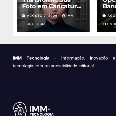
Foto em Caricatura
Ban
Profissional com
Clan
AGOSTO 7, 2026
IMM-
AGO
ChatGPT: A Nova
Sude
Trend Digital
Gra
TECNOLOGIA
TECNO
Explicada
Apr
Mil
Equ
IMM Tecnologia
– Informação, inovação e
tecnologia com responsabilidade editorial.