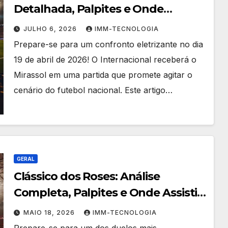
Detalhada, Palpites e Onde
Acompanhar o Duelo de
JULHO 6, 2026
IMM-TECNOLOGIA
19/04/2026
Prepare-se para um confronto eletrizante no dia
19 de abril de 2026! O Internacional receberá o
Mirassol em uma partida que promete agitar o
cenário do futebol nacional. Este artigo…
GERAL
Clássico dos Roses: Análise
Completa, Palpites e Onde Assistir
Manchester United x Leeds United
MAIO 18, 2026
IMM-TECNOLOGIA
(13/04/2026)
Prepare-se para um dos duelos mais