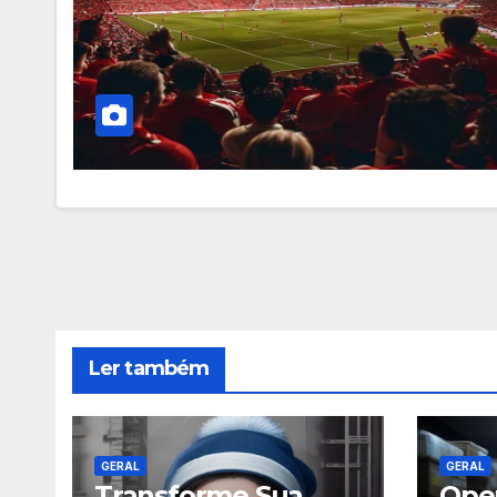
Ler também
GERAL
GERAL
Transforme Sua
Oper