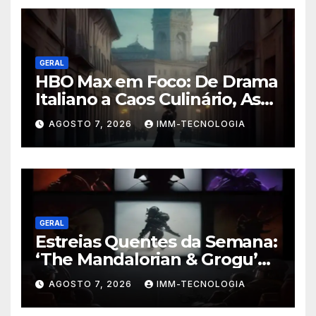
GERAL
HBO Max em Foco: De Drama
Italiano a Caos Culinário, As
Novidades Imperdíveis da
AGOSTO 7, 2026
IMM-TECNOLOGIA
Semana (16 a 22 de Fevereiro)
GERAL
Estreias Quentes da Semana:
‘The Mandalorian & Grogu’
Anunciado e Outros
AGOSTO 7, 2026
IMM-TECNOLOGIA
Lançamentos Imperdíveis!