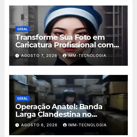
GERAL
Transforme Sua Foto em
Caricatura Profissional com
ChatGPT: A Nova Trend
AGOSTO 7, 2026
IMM-TECNOLOGIA
Digital Explicada
GERAL
Operação Anatel: Banda
Larga Clandestina no
Sudeste Sofre Grande Golpe
AGOSTO 6, 2026
IMM-TECNOLOGIA
com Apreensão de R$ 24 Mil