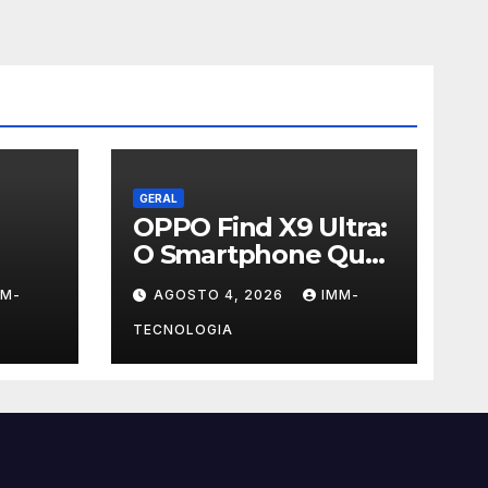
GERAL
OPPO Find X9 Ultra:
O Smartphone Que
Desafia Câmeras
MM-
AGOSTO 4, 2026
IMM-
Profissionais com
uema
200MP e Tecnologia
TECNOLOGIA
ontas
Hasselblad