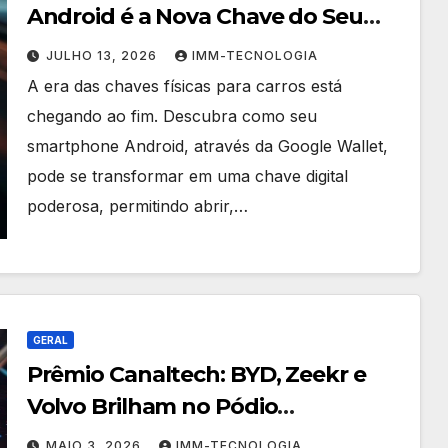
Android é a Nova Chave do Seu
Carro Elétrico
JULHO 13, 2026
IMM-TECNOLOGIA
A era das chaves físicas para carros está
chegando ao fim. Descubra como seu
smartphone Android, através da Google Wallet,
pode se transformar em uma chave digital
poderosa, permitindo abrir,…
GERAL
Prêmio Canaltech: BYD, Zeekr e
Volvo Brilham no Pódio
Automotivo da 9ª Edição
MAIO 3, 2026
IMM-TECNOLOGIA