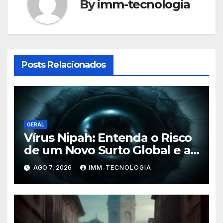
By
imm-tecnologia
Posts Relacionados
GERAL
Vírus Nipah: Entenda o Risco
de um Novo Surto Global e a
Preocupação dos
AGO 7, 2026
IMM-TECNOLOGIA
Especialistas