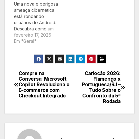
Uma nova e perigosa
Web Services (AWS)
ameaça cibernética
compartilha sua
está rondando
perspectiva sobre
usuários de Android.
como a IA está
Descubra como um
remodelando a
malware sofisticado
fevereiro 17, 2026
cibersegurança,…
utiliza a inteligência
Em "Geral"
artificial do Google
para assumir o
controle total de
smartphones, pondo
seus dados e
Compre na
Cariocão 2026:
Navegação
privacidade em
Conversa: Microsoft
Flamengo x
Copilot Revoluciona o
Portuguesa/RJ –
xeque. Entenda o
de
E-commerce com
Tudo Sobre o
risco e saiba como se
Checkout Integrado
Confronto da 5ª
proteger
Post
Rodada
imediatamente.