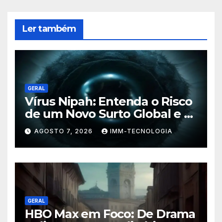
Ler também
GERAL
Vírus Nipah: Entenda o Risco
de um Novo Surto Global e a
Preocupação dos
AGOSTO 7, 2026
IMM-TECNOLOGIA
Especialistas
GERAL
HBO Max em Foco: De Drama