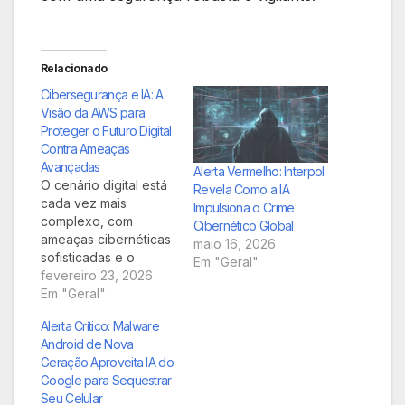
Relacionado
Cibersegurança e IA: A
Visão da AWS para
Proteger o Futuro Digital
Contra Ameaças
Avançadas
Alerta Vermelho: Interpol
O cenário digital está
Revela Como a IA
cada vez mais
Impulsiona o Crime
complexo, com
Cibernético Global
ameaças cibernéticas
maio 16, 2026
sofisticadas e o
Em "Geral"
surgimento de
fevereiro 23, 2026
tecnologias como
Em "Geral"
deepfakes. Neste
Alerta Crítico: Malware
ambiente desafiador,
Android de Nova
a Inteligência Artificial
Geração Aproveita IA do
(IA) emerge como um
Google para Sequestrar
pilar fundamental para
Seu Celular
a defesa. A Amazon