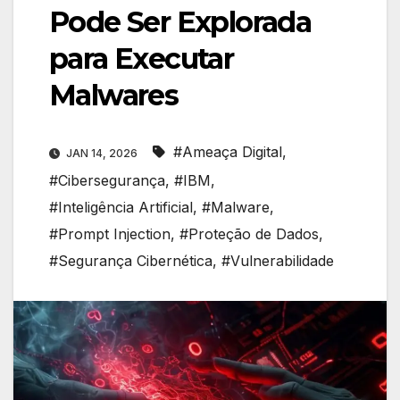
Pode Ser Explorada
para Executar
Malwares
#Ameaça Digital
,
JAN 14, 2026
#Cibersegurança
,
#IBM
,
#Inteligência Artificial
,
#Malware
,
#Prompt Injection
,
#Proteção de Dados
,
#Segurança Cibernética
,
#Vulnerabilidade