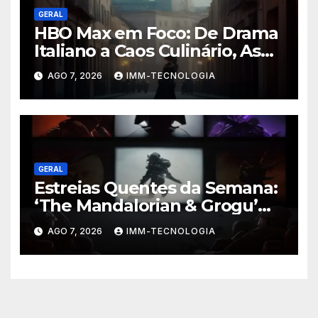
GERAL
HBO Max em Foco: De Drama
Italiano a Caos Culinário, As
Novidades Imperdíveis da
AGO 7, 2026
IMM-TECNOLOGIA
Semana (16 a 22 de Fevereiro)
GERAL
Estreias Quentes da Semana:
‘The Mandalorian & Grogu’
Anunciado e Outros
AGO 7, 2026
IMM-TECNOLOGIA
Lançamentos Imperdíveis!