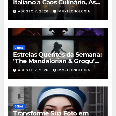
Italiano a Caos Culinário, As
Novidades Imperdíveis da
AGOSTO 7, 2026
IMM-TECNOLOGIA
Semana (16 a 22 de Fevereiro)
GERAL
Estreias Quentes da Semana:
‘The Mandalorian & Grogu’
Anunciado e Outros
AGOSTO 7, 2026
IMM-TECNOLOGIA
Lançamentos Imperdíveis!
GERAL
Transforme Sua Foto em