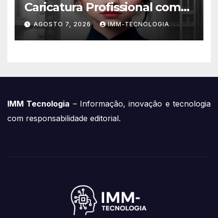
Caricatura Profissional com
ChatGPT: A Nova Trend
AGOSTO 7, 2026
IMM-TECNOLOGIA
Digital Explicada
IMM Tecnologia
– Informação, inovação e tecnologia
com responsabilidade editorial.