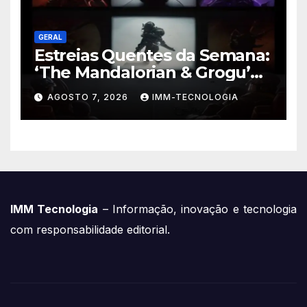
GERAL
Estreias Quentes da Semana:
‘The Mandalorian & Grogu’
Anunciado e Outros
AGOSTO 7, 2026
IMM-TECNOLOGIA
Lançamentos Imperdíveis!
IMM Tecnologia
– Informação, inovação e tecnologia
com responsabilidade editorial.