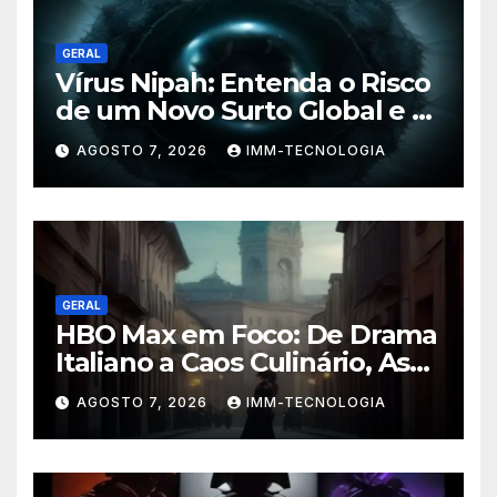
GERAL
Vírus Nipah: Entenda o Risco
de um Novo Surto Global e a
Preocupação dos
AGOSTO 7, 2026
IMM-TECNOLOGIA
Especialistas
GERAL
HBO Max em Foco: De Drama
Italiano a Caos Culinário, As
Novidades Imperdíveis da
AGOSTO 7, 2026
IMM-TECNOLOGIA
Semana (16 a 22 de Fevereiro)