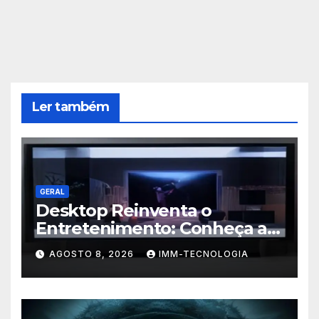
Ler também
GERAL
Desktop Reinventa o
Entretenimento: Conheça a
Nova Plataforma de
AGOSTO 8, 2026
IMM-TECNOLOGIA
Streaming com TV ao Vivo e
Conteúdo On-Demand