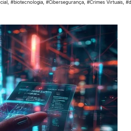
ial
,
#biotecnologia
,
#Cibersegurança
,
#Crimes Virtuais
,
#d