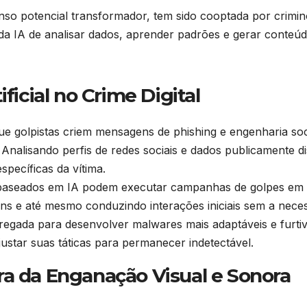
menso potencial transformador, tem sido cooptada por crimi
da IA de analisar dados, aprender padrões e gerar conteú
ficial no Crime Digital
ue golpistas criem mensagens de phishing e engenharia soc
. Analisando perfis de redes sociais e dados publicamente di
pecíficas da vítima.
baseados em IA podem executar campanhas de golpes em mas
ns e até mesmo conduzindo interações iniciais sem a nece
gada para desenvolver malwares mais adaptáveis e furtiv
justar suas táticas para permanecer indetectável.
ra da Enganação Visual e Sonora