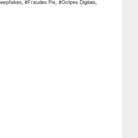
eepfakes
,
#Fraudes Pix
,
#Golpes Digitais
,