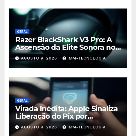
GERAL
Razer BlackShark V3 Pro: A
Ascensão da Elite Sonora no
Mundo Gamer
AGOSTO 9, 2026
IMM-TECNOLOGIA
GERAL
Virada Inédita: Apple Sinaliza
Liberação do Pix por
Aproximação para iPhones
AGOSTO 9, 2026
IMM-TECNOLOGIA
no Brasil