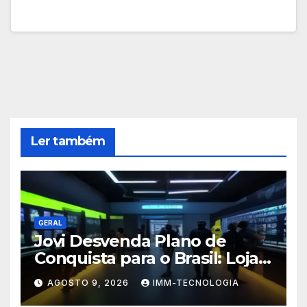
Ler também
GERAL
Jovi Desvenda Plano de
Conquista para o Brasil: Lojas
Físicas e Celulares
AGOSTO 9, 2026
IMM-TECNOLOGIA
Personalizados